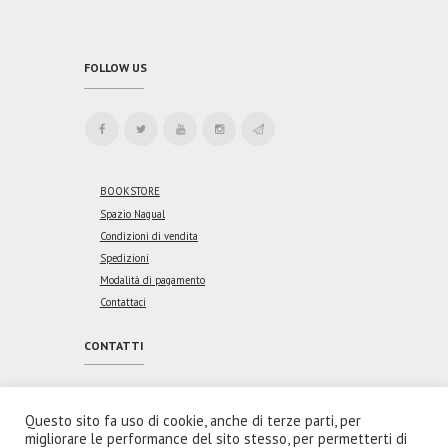
FOLLOW US
BOOKSTORE
Spazio Nagual
Condizioni di vendita
Spedizioni
Modalità di pagamento
Contattaci
CONTATTI
Indirizzo:
Via Vincenzo Coronelli, 46
00176 Roma
Questo sito fa uso di cookie, anche di terze parti, per
migliorare le performance del sito stesso, per permetterti di