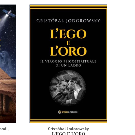
ondi
,
Cristóbal Jodorowsky
L’EGO E L’ORO