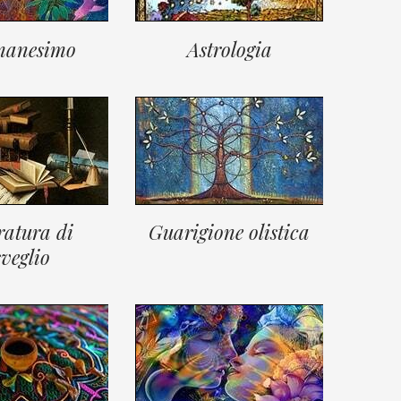
manesimo
Astrologia
ratura di
Guarigione olistica
sveglio