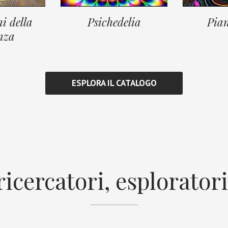
i della
Psichedelia
Pian
nza
ESPLORA IL CATALOGO
 ricercatori, esploratori