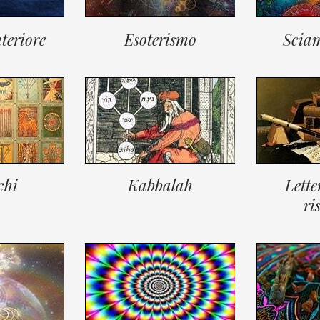
teriore
Esoterismo
Scia
chi
Kabbalah
Lette
ri