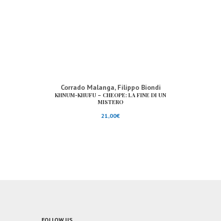
Corrado Malanga
,
Filippo Biondi
KHNUM-KHUFU – CHEOPE: LA FINE DI UN
MISTERO
21,00
€
FOLLOW US