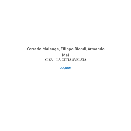
Corrado Malanga
,
Filippo Biondi
,
Armando
Mei
GIZA – LA CITTÀ SVELATA
22,00
€