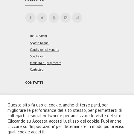
BOOKSTORE
Spazio Nagual
Condizioni di vendita
Spedizioni
Modalità di pagamento
Contattaci
CONTATTI
Indirizzo:
Via Vincenzo Coronelli, 46
00176 Roma
Questo sito fa uso di cookie, anche di terze parti, per
migliorare le performance del sito stesso, per permetterti di
Email:
collegarti ai social network e per analizzare le visite del sito.
redazione@spaziointeriore.com
Cliccando su Accetta, accetti l'utilizzo dei cookie. Puoi anche
cliccare su "Impostazioni" per determinare in modo più preciso
quali cookie accetti.