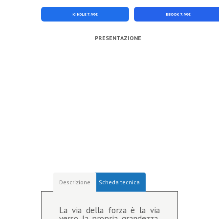
KINDLE 7.99€
EBOOK 7.99€
PRESENTAZIONE
Descrizione
Scheda tecnica
La via della forza è la via
verso la propria grandezza,