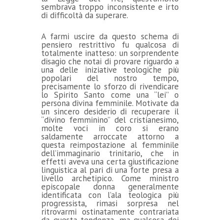
sembrava troppo inconsistente e irto
di difficoltà da superare.
A farmi uscire da questo schema di
pensiero restrittivo fu qualcosa di
totalmente inatteso: un sorprendente
disagio che notai di provare riguardo a
una delle iniziative teologiche più
popolari del nostro tempo,
precisamente lo sforzo di rivendicare
lo Spirito Santo come una “lei” o
persona divina femminile. Motivate da
un sincero desiderio di recuperare il
“divino femminino” del cristianesimo,
molte voci in coro si erano
saldamente arroccate attorno a
questa reimpostazione al femminile
dell’immaginario trinitario, che in
effetti aveva una certa giustificazione
linguistica al pari di una forte presa a
livello archetipico. Come ministro
episcopale donna generalmente
identificata con l’ala teologica più
progressista, rimasi sorpresa nel
ritrovarmi ostinatamente contrariata
da questa tendenza, ma qualcosa dei