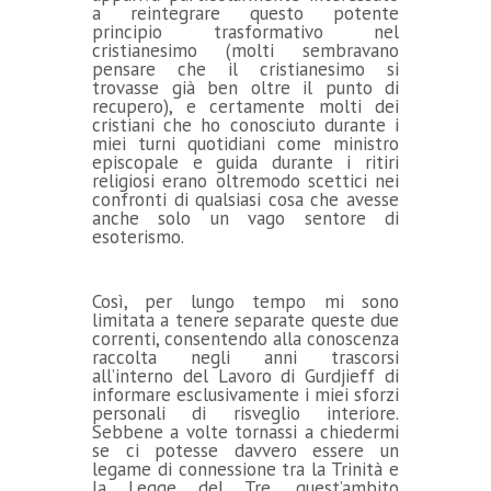
a reintegrare questo potente
principio trasformativo nel
cristianesimo (molti sembravano
pensare che il cristianesimo si
trovasse già ben oltre il punto di
recupero), e certamente molti dei
cristiani che ho conosciuto durante i
miei turni quotidiani come ministro
episcopale e guida durante i ritiri
religiosi erano oltremodo scettici nei
confronti di qualsiasi cosa che avesse
anche solo un vago sentore di
esoterismo.
Così, per lungo tempo mi sono
limitata a tenere separate queste due
correnti, consentendo alla conoscenza
raccolta negli anni trascorsi
all’interno del Lavoro di Gurdjieff di
informare esclusivamente i miei sforzi
personali di risveglio interiore.
Sebbene a volte tornassi a chiedermi
se ci potesse davvero essere un
legame di connessione tra la Trinità e
la Legge del Tre, quest’ambito