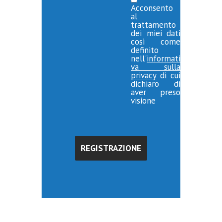
Acconsento
al
trattamento
dei miei dati
così come
definito
nell'
informati
va sulla
privacy
di cui
dichiaro di
aver preso
visione