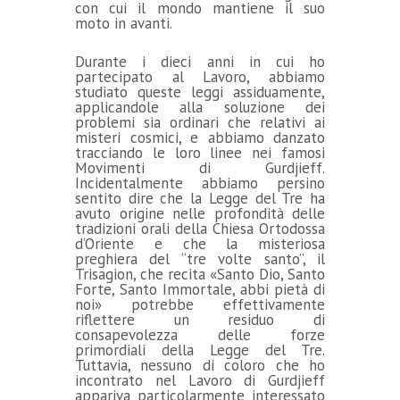
con cui il mondo mantiene il suo
moto in avanti.
Durante i dieci anni in cui ho
partecipato al Lavoro, abbiamo
studiato queste leggi assiduamente,
applicandole alla soluzione dei
problemi sia ordinari che relativi ai
misteri cosmici, e abbiamo danzato
tracciando le loro linee nei famosi
Movimenti di Gurdjieff.
Incidentalmente abbiamo persino
sentito dire che la Legge del Tre ha
avuto origine nelle profondità delle
tradizioni orali della Chiesa Ortodossa
d’Oriente e che la misteriosa
preghiera del “tre volte santo”, il
Trisagion, che recita «Santo Dio, Santo
Forte, Santo Immortale, abbi pietà di
noi» potrebbe effettivamente
riflettere un residuo di
consapevolezza delle forze
primordiali della Legge del Tre.
Tuttavia, nessuno di coloro che ho
incontrato nel Lavoro di Gurdjieff
appariva particolarmente interessato