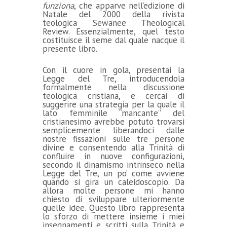
funziona
, che apparve nell’edizione di
Natale del 2000 della rivista
teologica Sewanee Theological
Review. Essenzialmente, quel testo
costituisce il seme dal quale nacque il
presente libro.
Con il cuore in gola, presentai la
Legge del Tre, introducendola
formalmente nella discussione
teologica cristiana, e cercai di
suggerire una strategia per la quale il
lato femminile “mancante” del
cristianesimo avrebbe potuto trovarsi
semplicemente liberandoci dalle
nostre fissazioni sulle tre persone
divine e consentendo alla Trinità di
confluire in nuove configurazioni,
secondo il dinamismo intrinseco nella
Legge del Tre, un po’ come avviene
quando si gira un caleidoscopio. Da
allora molte persone mi hanno
chiesto di sviluppare ulteriormente
quelle idee. Questo libro rappresenta
lo sforzo di mettere insieme i miei
insegnamenti e scritti sulla Trinità e