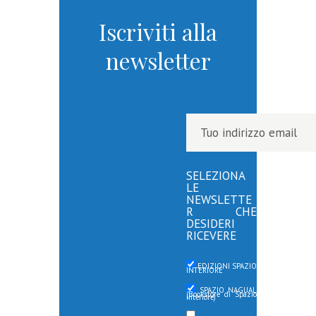
Iscriviti alla
newsletter
SELEZIONA
LE
NEWSLETTE
R CHE
DESIDERI
RICEVERE
EDIZIONI SPAZIO
INTERIORE
SPAZIO NAGUAL
(Bookstore di Spazio
Interiore)