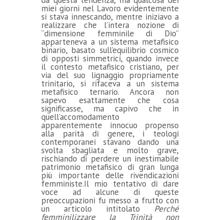
miei giorni nel Lavoro evidentemente
si stava innescando, mentre iniziavo a
realizzare che l’intera nozione di
“dimensione femminile di Dio”
apparteneva a un sistema metafisico
binario, basato sull’equilibrio cosmico
di opposti simmetrici, quando invece
il contesto metafisico cristiano, per
via del suo lignaggio propriamente
trinitario, si rifaceva a un sistema
metafisico ternario. Ancora non
sapevo esattamente che cosa
significasse, ma capivo che in
quell’accomodamento
apparentemente innocuo propenso
alla parità di genere, i teologi
contemporanei stavano dando una
svolta sbagliata e molto grave,
rischiando di perdere un inestimabile
patrimonio metafisico di gran lunga
più importante delle rivendicazioni
femministe.Il mio tentativo di dare
voce ad alcune di queste
preoccupazioni fu messo a frutto con
un articolo intitolato
Perché
femminilizzare la Trinità non