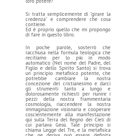
loro potere?
Si tratta semplicemente di “girare la
credenza” e comprendere che cosa
contiene.
Ed è proprio quello che mi propongo
di fare in questo libro.
In poche parole, sosterrò che
racchiusa nella formula teologica che
recitiamo per lo più in modo
automatico (Nel nome del Padre, del
Figlio e dello Spirito Santo) si trova
un principio metafisico potente, che
potrebbe cambiare la nostra
concezione del cristianesimo e darci
gli strumenti tanto a lungo e
dolorosamente richiesti per riunire i
pezzi della nostra frammentaria
cosmologia, riaccendere la nostra
immaginazione visionaria e cooperare
coscientemente alla manifestazione
qui sulla Terra del Regno dei Cieli di
cui parlava Gesù. Tale principio si
chiama Legge del Tre, e la metafisica
che ne deriva può essere definita