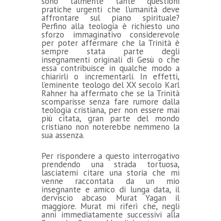
sono talmente tante questioni
pratiche urgenti che l’umanità deve
affrontare sul piano spirituale?
Perfino alla teologia è richiesto uno
sforzo immaginativo considerevole
per poter affermare che la Trinità è
sempre stata parte degli
insegnamenti originali di Gesù o che
essa contribuisce in qualche modo a
chiarirli o incrementarli. In effetti,
l’eminente teologo del XX secolo Karl
Rahner ha affermato che se la Trinità
scomparisse senza fare rumore dalla
teologia cristiana, per non essere mai
più citata, gran parte del mondo
cristiano non noterebbe nemmeno la
sua assenza.
Per rispondere a questo interrogativo
prendendo una strada tortuosa,
lasciatemi citare una storia che mi
venne raccontata da un mio
insegnante e amico di lunga data, il
derviscio abcaso Murat Yagan il
maggiore. Murat mi riferì che, negli
anni immediatamente successivi alla