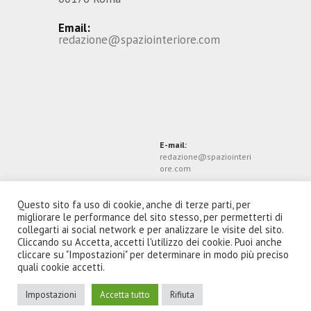
Email:
redazione@spaziointeriore.com
E-mail:
redazione@spaziointeri
ore.com
Questo sito fa uso di cookie, anche di terze parti, per
migliorare le performance del sito stesso, per permetterti di
collegarti ai social network e per analizzare le visite del sito.
Cliccando su Accetta, accetti l'utilizzo dei cookie. Puoi anche
cliccare su "Impostazioni" per determinare in modo più preciso
quali cookie accetti.
Impostazioni
Accetta tutto
Rifiuta
Spazio Interiore Soc Coop © 2026. Tutti i diritti
riservati.
Privacy Policy