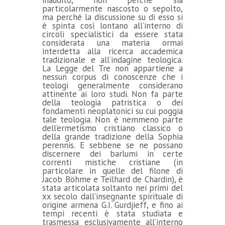
particolarmente nascosto o sepolto,
ma perché la discussione su di esso si
è spinta così lontano all’interno di
circoli specialistici da essere stata
considerata una materia ormai
interdetta alla ricerca accademica
tradizionale e all’indagine teologica.
La Legge del Tre non appartiene a
nessun corpus di conoscenze che i
teologi generalmente considerano
attinente ai loro studi. Non fa parte
della teologia patristica o dei
fondamenti neoplatonici su cui poggia
tale teologia. Non è nemmeno parte
dell’ermetismo cristiano classico o
della grande tradizione della Sophia
perennis. E sebbene se ne possano
discernere dei barlumi in certe
correnti mistiche cristiane (in
particolare in quelle del filone di
Jacob Böhme e Teilhard de Chardin), è
stata articolata soltanto nei primi del
xx secolo dall’insegnante spirituale di
origine armena G.I. Gurdjieff, e fino ai
tempi recenti è stata studiata e
trasmessa esclusivamente all’interno