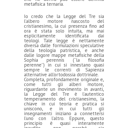
metafisica ternaria.
Io credo che la Legge del Tre sia
l’albero motore nascosto del
cristianesimo, la cui presenza fino ad
ora è stata solo intuita, ma mai
esplicitamente identificata dai
teologi. Tale legge è nettamente
diversa dalle formulazioni speculative
della teologia patristica, e anche
dalle logore mappe metafisiche della
Sophia perennis (“la filosofia
perenne”) in cui si innestano quasi
sempre le correnti di Sapienza
alternative all’ortodossia dottrinale.
Completa, profondamente originale e,
come tutti gli alberi motore,
riguardante un movimento in avanti,
la Legge del Tre è l’autentico
temperamento del cristianesimo, la
chiave in cui teoria e pratica si
uniscono, e in cui tutti gli
insegnamenti iniziano a connettersi
l’uno con l’altro. Eppure, questo
principio è quasi interamente
inaudito, non perché sia