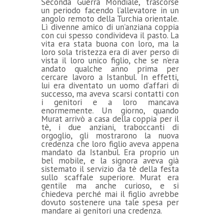
Seconda Guerra Mondiale, trascorse
un periodo facendo l’allevatore in un
angolo remoto della Turchia orientale.
Lì divenne amico di un’anziana coppia
con cui spesso condivideva il pasto. La
vita era stata buona con loro, ma la
loro sola tristezza era di aver perso di
vista il loro unico figlio, che se n’era
andato qualche anno prima per
cercare lavoro a Istanbul. In effetti,
lui era diventato un uomo d’affari di
successo, ma aveva scarsi contatti con
i genitori e a loro mancava
enormemente. Un giorno, quando
Murat arrivò a casa della coppia per il
tè, i due anziani, traboccanti di
orgoglio, gli mostrarono la nuova
credenza che loro figlio aveva appena
mandato da Istanbul. Era proprio un
bel mobile, e la signora aveva già
sistemato il servizio da tè della festa
sullo scaffale superiore. Murat era
gentile ma anche curioso, e si
chiedeva perché mai il figlio avrebbe
dovuto sostenere una tale spesa per
mandare ai genitori una credenza.