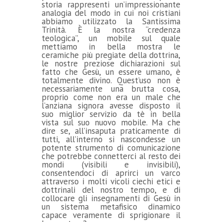
storia rappresenti un’impressionante
analogia del modo in cui noi cristiani
abbiamo utilizzato la Santissima
Trinità. È la nostra “credenza
teologica”, un mobile sul quale
mettiamo in bella mostra le
ceramiche più pregiate della dottrina,
le nostre preziose dichiarazioni sul
fatto che Gesù, un essere umano, è
totalmente divino. Quest’uso non è
necessariamente una brutta cosa,
proprio come non era un male che
l’anziana signora avesse disposto il
suo miglior servizio da tè in bella
vista sul suo nuovo mobile. Ma che
dire se, all’insaputa praticamente di
tutti, all’interno si nascondesse un
potente strumento di comunicazione
che potrebbe connetterci al resto dei
mondi (visibili e invisibili),
consentendoci di aprirci un varco
attraverso i molti vicoli ciechi etici e
dottrinali del nostro tempo, e di
collocare gli insegnamenti di Gesù in
un sistema metafisico dinamico
capace veramente di sprigionare il