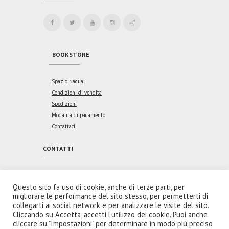
BOOKSTORE
Spazio Nagual
Condizioni di vendita
Spedizioni
Modalità di pagamento
Contattaci
CONTATTI
Indirizzo:
Via Vincenzo Coronelli, 46
00176 Roma
Questo sito fa uso di cookie, anche di terze parti, per
migliorare le performance del sito stesso, per permetterti di
Email:
collegarti ai social network e per analizzare le visite del sito.
redazione@spaziointeriore.com
Cliccando su Accetta, accetti l'utilizzo dei cookie. Puoi anche
cliccare su "Impostazioni" per determinare in modo più preciso