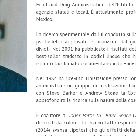
Food and Drug Administration, dell’Istituto
agenzie statali e locali. È attualmente prof
Mexico.
La ricerca sperimentale da lui condotta sulla
psichedelici approvato e finanziato dal go
divieti. Nel 2001 ha pubblicato i risultati de
best-seller tradotto in dodici lingue che
ispirato l’acclamato documentario indipenden
Nel 1984 ha ricevuto l’iniziazione presso l’o
amministrare un gruppo di meditazione budd
con Steve Barker e Andrew Stone la Cot
approfondire la ricerca sulla natura della cos
È coautore di
Inner Paths to Outer Space
(2
descritti da coloro che hanno fatto esperie
(2014) avanza l’ipotesi che gli effetti dell