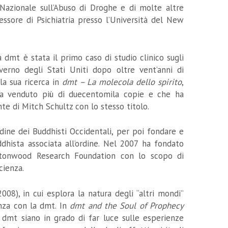
 Nazionale sull’Abuso di Droghe e di molte altre
essore di Psichiatria presso l’Università del New
 dmt è stata il primo caso di studio clinico sugli
verno degli Stati Uniti dopo oltre vent’anni di
lla sua ricerca in
dmt – La molecola dello spirito
,
 ha venduto più di duecentomila copie e che ha
te di Mitch Schultz con lo stesso titolo.
rdine dei Buddhisti Occidentali, per poi fondare e
hista associata all’ordine. Nel 2007 ha fondato
tonwood Research Foundation con lo scopo di
cienza.
008), in cui esplora la natura degli “altri mondi”
nza con la dmt. In
dmt and the Soul of Prophecy
a dmt siano in grado di far luce sulle esperienze