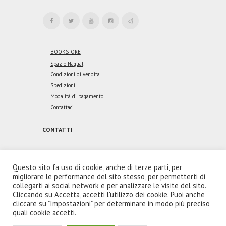
BOOKSTORE
Spazio Nagual
Condizioni di vendita
Spedizioni
Modalità di pagamento
Contattaci
CONTATTI
Indirizzo:
Via Vincenzo Coronelli, 46
00176 Roma
Questo sito fa uso di cookie, anche di terze parti, per
migliorare le performance del sito stesso, per permetterti di
Email:
collegarti ai social network e per analizzare le visite del sito.
redazione@spaziointeriore.com
Cliccando su Accetta, accetti l'utilizzo dei cookie. Puoi anche
cliccare su "Impostazioni" per determinare in modo più preciso
quali cookie accetti.