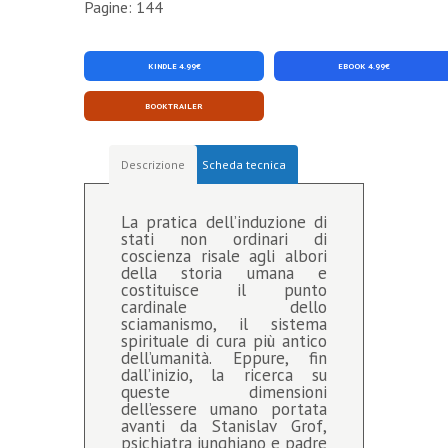
Pagine: 144
KINDLE 4.99€
EBOOK 4.99€
BOOKTRAILER
Descrizione
Scheda tecnica
La pratica dell’induzione di
stati non ordinari di
coscienza risale agli albori
della storia umana e
costituisce il punto
cardinale dello
sciamanismo, il sistema
spirituale di cura più antico
dell’umanità. Eppure, fin
dall’inizio, la ricerca su
queste dimensioni
dell’essere umano portata
avanti da Stanislav Grof,
psichiatra junghiano e padre