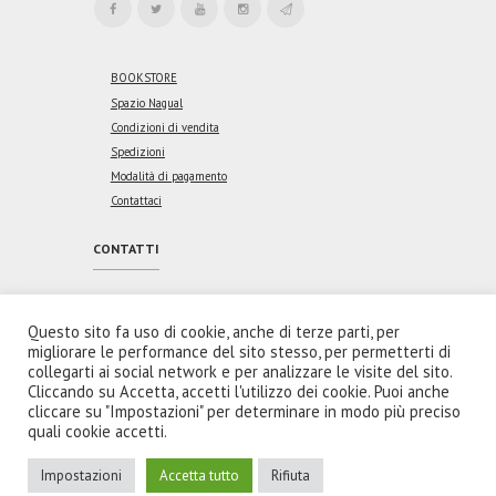
BOOKSTORE
Spazio Nagual
Condizioni di vendita
Spedizioni
Modalità di pagamento
Contattaci
CONTATTI
Indirizzo:
Via Vincenzo Coronelli, 46
00176 Roma
Questo sito fa uso di cookie, anche di terze parti, per
migliorare le performance del sito stesso, per permetterti di
Email:
collegarti ai social network e per analizzare le visite del sito.
redazione@spaziointeriore.com
Cliccando su Accetta, accetti l'utilizzo dei cookie. Puoi anche
cliccare su "Impostazioni" per determinare in modo più preciso
quali cookie accetti.
Impostazioni
Accetta tutto
Rifiuta
Spazio Interiore Soc Coop © 2026. Tutti i diritti