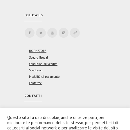
FOLLOW US
BOOKSTORE
Spazio Nagual
Condizioni di vendita
Spedizioni
Modalità di pagamento
Contattaci
CONTATTI
Indirizzo:
Via Vincenzo Coronelli, 46
00176 Roma
Questo sito fa uso di cookie, anche di terze parti, per
migliorare le performance del sito stesso, per permetterti di
Email:
collegarti ai social network e per analizzare le visite del sito.