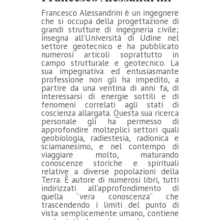
Francesco Alessandrini è un ingegnere
che si occupa della progettazione di
grandi strutture di ingegneria civile;
insegna all’Università di Udine nel
settore geotecnico e ha pubblicato
numerosi articoli soprattutto in
campo strutturale e geotecnico. La
sua impegnativa ed entusiasmante
professione non gli ha impedito, a
partire da una ventina di anni fa, di
interessarsi di energie sottili e di
fenomeni correlati agli stati di
coscienza allargata. Questa sua ricerca
personale gli ha permesso di
approfondire molteplici settori quali
geobiologia, radiestesia, radionica e
sciamanesimo, e nel contempo di
viaggiare molto, maturando
conoscenze storiche e spirituali
relative a diverse popolazioni della
Terra. È autore di numerosi libri, tutti
indirizzati all’approfondimento di
quella “vera conoscenza” che
trascendendo i limiti del punto di
vista semplicemente umano, contiene