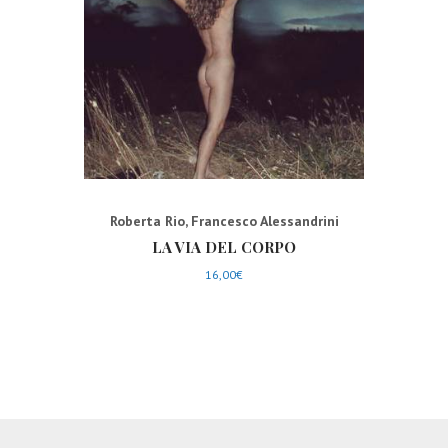
Roberta Rio
,
Francesco Alessandrini
LA VIA DEL CORPO
16,00
€