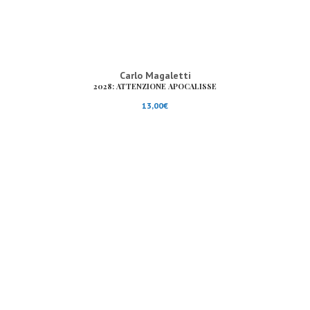
Carlo Magaletti
2028: ATTENZIONE APOCALISSE
13,00
€