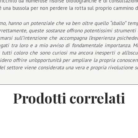
cchito da numerose risorse bibliografiche e di consultazione
hé una bussola per non perdere la rotta sul proprio cammino d
mo, hanno un potenziale che va ben oltre quello “sballo” te
rrettamente, queste sostanze offrono potentissimi strumenti d
fermarsi sull’intenzione che accompagna l’esperienza psichede
legati tra loro e a mio avviso di fondamentale importanza. M
tutti coloro che sono curiosi ma ancora inesperti o all’oscur
dero offrire un’opportunità per ampliare la propria conoscenz
el settore viene considerata una vera e propria rivoluzione sci
Prodotti correlati