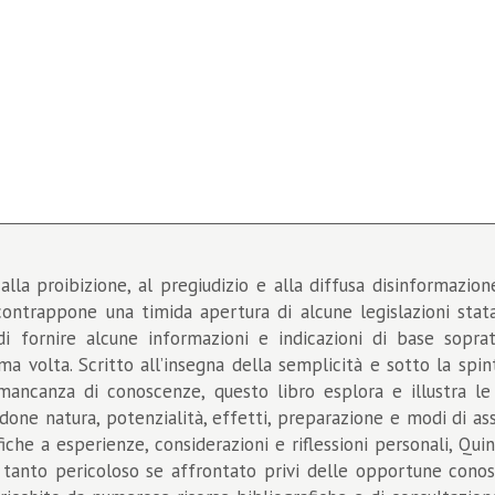
lla proibizione, al pregiudizio e alla diffusa disinformazion
contrappone una timida apertura di alcune legislazioni stat
di fornire alcune informazioni e indicazioni di base sop
a volta. Scritto all’insegna della semplicità e sotto la sp
mancanza di conoscenze, questo libro esplora e illustra le 
done natura, potenzialità, effetti, preparazione e modi di as
ifiche a esperienze, considerazioni e riflessioni personali, Qu
tanto pericoloso se affrontato privi delle opportune cono