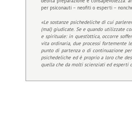
debita preparazione e consapevolezza: arri
per psiconauti – neofiti o esperti – nonc
«Le sostanze psichedeliche di cui parlere
(mal) giudicate. Se e quando utilizzate co
e spirituale: in quest’ottica, occorre sof
vita ordinaria, due processi fortemente 
punto di partenza o di continuazione per 
psichedeliche ed è proprio a loro che desi
quella che da molti scienziati ed esperti d