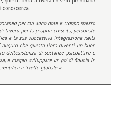
, questo libro si rivela un vero prontuario
i conoscenza.
mporaneo per cui sono note e troppo spesso
i lavoro per la propria crescita, personale
lica e la sua successiva integrazione nella
i auguro che questo libro diventi un buon
o dell’esistenza di sostanze psicoattive e
a, e magari sviluppare un po’ di fiducia in
entifica a livello globale »
.