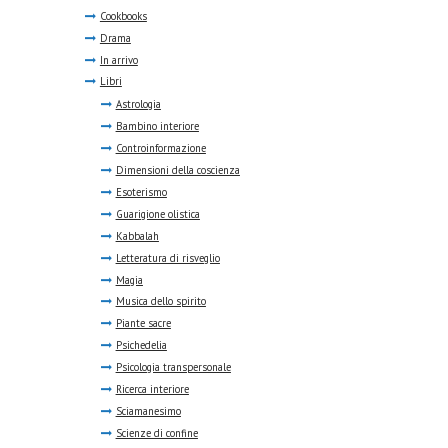
Cookbooks
Drama
In arrivo
Libri
Astrologia
Bambino interiore
Controinformazione
Dimensioni della coscienza
Esoterismo
Guarigione olistica
Kabbalah
Letteratura di risveglio
Magia
Musica dello spirito
Piante sacre
Psichedelia
Psicologia transpersonale
Ricerca interiore
Sciamanesimo
Scienze di confine