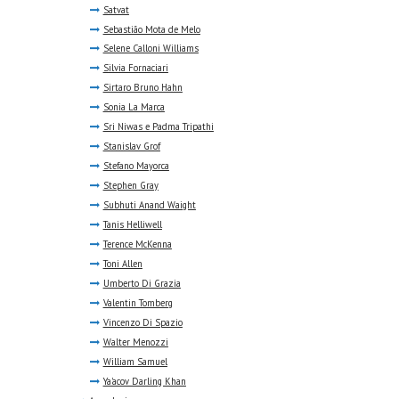
Satvat
Sebastião Mota de Melo
Selene Calloni Williams
Silvia Fornaciari
Sirtaro Bruno Hahn
Sonia La Marca
Sri Niwas e Padma Tripathi
Stanislav Grof
Stefano Mayorca
Stephen Gray
Subhuti Anand Waight
Tanis Helliwell
Terence McKenna
Toni Allen
Umberto Di Grazia
Valentin Tomberg
Vincenzo Di Spazio
Walter Menozzi
William Samuel
Ya'acov Darling Khan