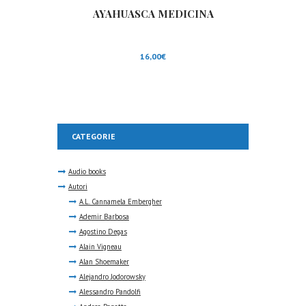
AYAHUASCA MEDICINA
16,00
€
CATEGORIE
Audio books
Autori
A.L. Cannamela Embergher
Ademir Barbosa
Agostino Degas
Alain Vigneau
Alan Shoemaker
Alejandro Jodorowsky
Alessandro Pandolfi