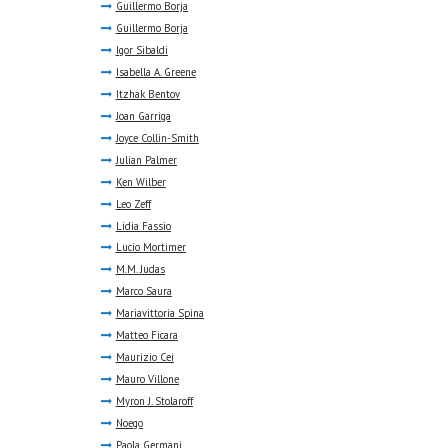
Guillermo Borja
Guillermo Borja
Igor Sibaldi
Isabella A. Greene
Itzhak Bentov
Joan Garriga
Joyce Collin-Smith
Julian Palmer
Ken Wilber
Leo Zeff
Lidia Fassio
Lucio Mortimer
M.M. Judas
Marco Saura
Mariavittoria Spina
Matteo Ficara
Maurizio Cei
Mauro Villone
Myron J. Stolaroff
Noego
Paola Germani