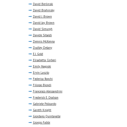
David Berlinski
David Brahinsky
David J. Brown
David Jay Brown
David Simurgh
Davide Sibaldi
Dennis McKenna
Dudley Delany
E.J. Gold
Elisabetta Corberi
Emily Nagoski
Ervin Laszlo
Federica Ronchi
Filippo Biondi
Francesco Alessandrini
Frederick E. Dodson
Gabriele Policardo
Gareth Knight
Giordano Quintavalle
Giorgio Fabbi