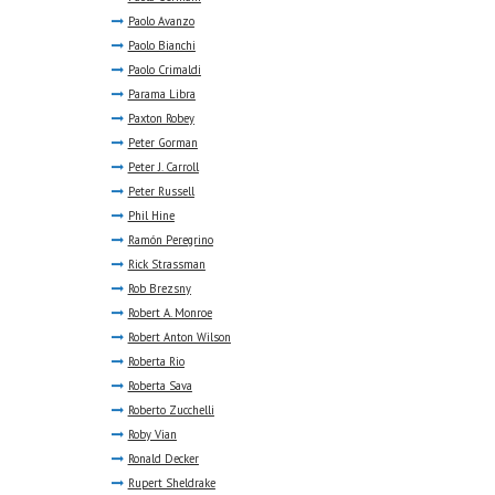
Paolo Avanzo
Paolo Bianchi
Paolo Crimaldi
Parama Libra
Paxton Robey
Peter Gorman
Peter J. Carroll
Peter Russell
Phil Hine
Ramón Peregrino
Rick Strassman
Rob Brezsny
Robert A. Monroe
Robert Anton Wilson
Roberta Rio
Roberta Sava
Roberto Zucchelli
Roby Vian
Ronald Decker
Rupert Sheldrake