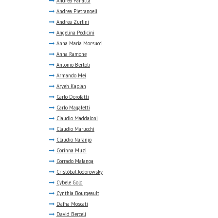
Andrea Panatta
Andrea Pietrangeli
Andrea Zurlini
Angelina Pedicini
Anna Maria Morsucci
Anna Ramone
Antonio Bertoli
Armando Mei
Aryeh Kaplan
Carlo Dorofatti
Carlo Magaletti
Claudio Maddaloni
Claudio Marucchi
Claudio Naranjo
Corinna Muzi
Corrado Malanga
Cristóbal Jodorowsky
Cybele Gold
Cynthia Bourgeault
Dafna Moscati
David Berceli