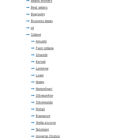
Award winners
Best sellers
Biography
Business books
cd
Collane
Amuleti
Fuori collana
Ghiande
Karnak
Lanterne
Luxor
Noego
Nonordinari
Oltreconfine
Oltremondo
Portali
Risonanze
Stella azzurra
Talismani
Universo Olistico