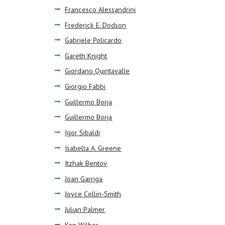
Francesco Alessandrini
Frederick E. Dodson
Gabriele Policardo
Gareth Knight
Giordano Quintavalle
Giorgio Fabbi
Guillermo Borja
Guillermo Borja
Igor Sibaldi
Isabella A. Greene
Itzhak Bentov
Joan Garriga
Joyce Collin-Smith
Julian Palmer
Ken Wilber