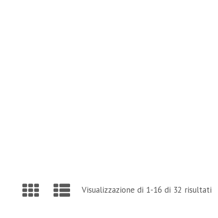
and Page Find Out Daily Inspiration Quotes from 
VISIT OUR BLOG
Visualizzazione di 1-16 di 32 risultati