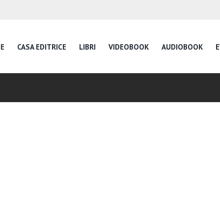
E
CASA EDITRICE
LIBRI
VIDEOBOOK
AUDIOBOOK
E
Inspire Daily Readin