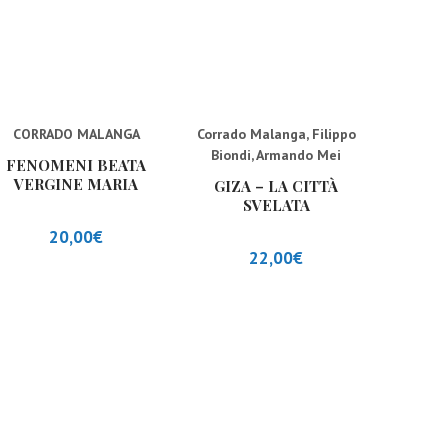
CORRADO MALANGA
Corrado Malanga
,
Filippo
Biondi
,
Armando Mei
FENOMENI BEATA
VERGINE MARIA
GIZA – LA CITTÀ
SVELATA
20,00
€
22,00
€