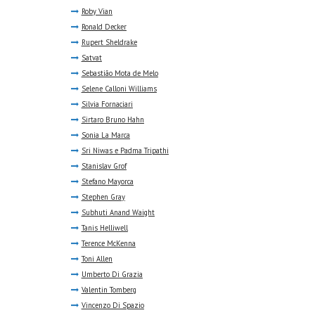
Roby Vian
Ronald Decker
Rupert Sheldrake
Satvat
Sebastião Mota de Melo
Selene Calloni Williams
Silvia Fornaciari
Sirtaro Bruno Hahn
Sonia La Marca
Sri Niwas e Padma Tripathi
Stanislav Grof
Stefano Mayorca
Stephen Gray
Subhuti Anand Waight
Tanis Helliwell
Terence McKenna
Toni Allen
Umberto Di Grazia
Valentin Tomberg
Vincenzo Di Spazio