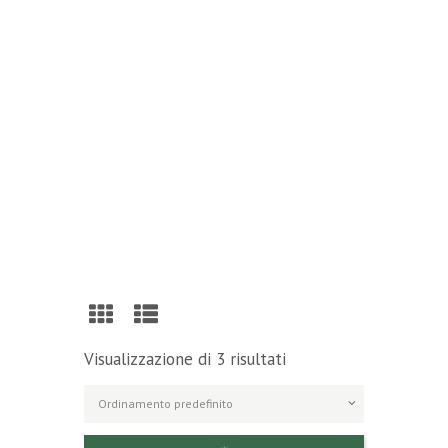
Reading
Visit Our Blog and Page Find Out Daily
Inspiration Quotes from the best Authors
VISIT OUR BLOG
Visualizzazione di 3 risultati