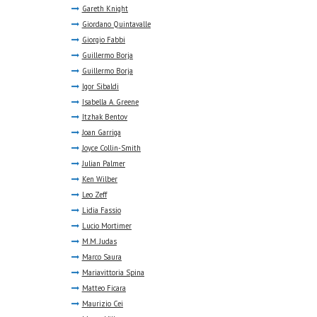
Gareth Knight
Giordano Quintavalle
Giorgio Fabbi
Guillermo Borja
Guillermo Borja
Igor Sibaldi
Isabella A. Greene
Itzhak Bentov
Joan Garriga
Joyce Collin-Smith
Julian Palmer
Ken Wilber
Leo Zeff
Lidia Fassio
Lucio Mortimer
M.M. Judas
Marco Saura
Mariavittoria Spina
Matteo Ficara
Maurizio Cei