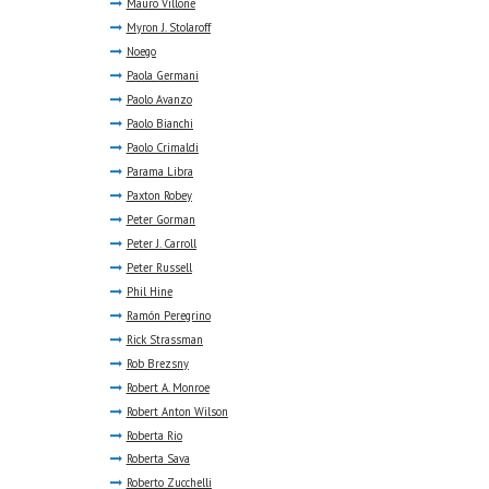
Mauro Villone
Myron J. Stolaroff
Noego
Paola Germani
Paolo Avanzo
Paolo Bianchi
Paolo Crimaldi
Parama Libra
Paxton Robey
Peter Gorman
Peter J. Carroll
Peter Russell
Phil Hine
Ramón Peregrino
Rick Strassman
Rob Brezsny
Robert A. Monroe
Robert Anton Wilson
Roberta Rio
Roberta Sava
Roberto Zucchelli