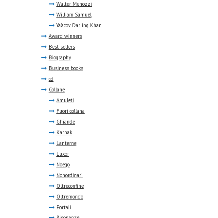
Walter Menozzi
William Samuel
Ya'acov Darling Khan
Award winners
Best sellers
Biography
Business books
cd
Collane
Amuleti
Fuori collana
Ghiande
Karnak
Lanterne
Luxor
Noego
Nonordinari
Oltreconfine
Oltremondo
Portali
Risonanze