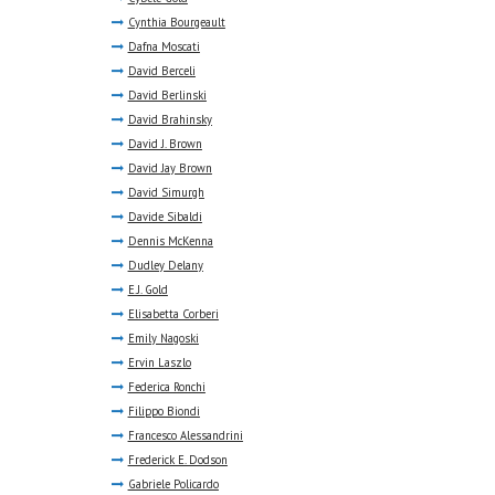
Cynthia Bourgeault
Dafna Moscati
David Berceli
David Berlinski
David Brahinsky
David J. Brown
David Jay Brown
David Simurgh
Davide Sibaldi
Dennis McKenna
Dudley Delany
E.J. Gold
Elisabetta Corberi
Emily Nagoski
Ervin Laszlo
Federica Ronchi
Filippo Biondi
Francesco Alessandrini
Frederick E. Dodson
Gabriele Policardo