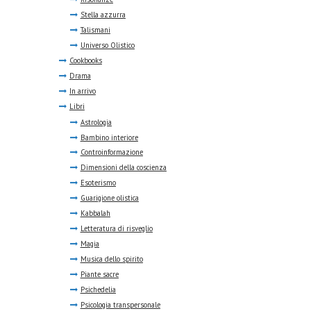
Stella azzurra
Talismani
Universo Olistico
Cookbooks
Drama
In arrivo
Libri
Astrologia
Bambino interiore
Controinformazione
Dimensioni della coscienza
Esoterismo
Guarigione olistica
Kabbalah
Letteratura di risveglio
Magia
Musica dello spirito
Piante sacre
Psichedelia
Psicologia transpersonale