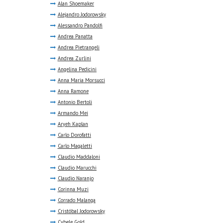
Alan Shoemaker
Alejandro Jodorowsky
Alessandro Pandolfi
Andrea Panatta
Andrea Pietrangeli
Andrea Zurlini
Angelina Pedicini
Anna Maria Morsucci
Anna Ramone
Antonio Bertoli
Armando Mei
Aryeh Kaplan
Carlo Dorofatti
Carlo Magaletti
Claudio Maddaloni
Claudio Marucchi
Claudio Naranjo
Corinna Muzi
Corrado Malanga
Cristóbal Jodorowsky
Cybele Gold