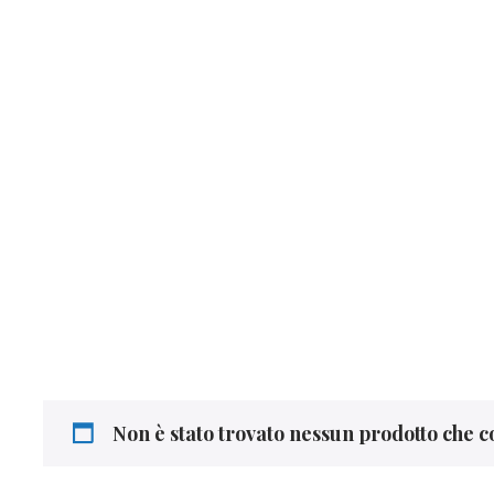
and Page Find Out Daily Inspiration Quotes from 
VISIT OUR BLOG
Non è stato trovato nessun prodotto che c