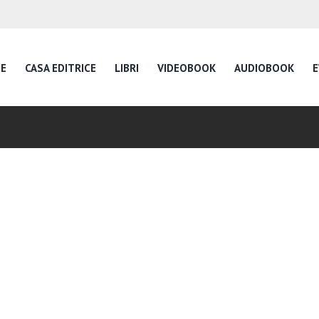
E
CASA EDITRICE
LIBRI
VIDEOBOOK
AUDIOBOOK
E
Inspire Daily Readin