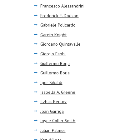
Francesco Alessandrini
Frederick E. Dodson
Gabriele Policardo
Gareth Knight
Giordano Quintavalle
Giorgio Fabbi
Guillermo Borja
Guillermo Borja
Igor Sibaldi
Isabella A. Greene
Itzhak Bentov
Joan Garriga
Joyce Collin-Smith
Julian Palmer
Ken Wilber