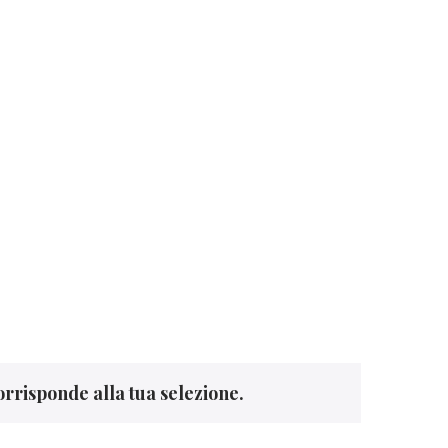
the best Authors
orrisponde alla tua selezione.