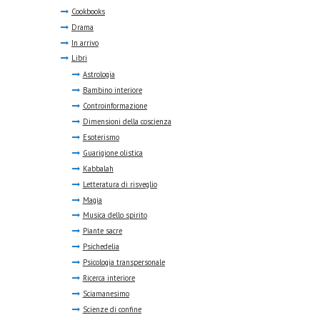
Cookbooks
Drama
In arrivo
Libri
Astrologia
Bambino interiore
Controinformazione
Dimensioni della coscienza
Esoterismo
Guarigione olistica
Kabbalah
Letteratura di risveglio
Magia
Musica dello spirito
Piante sacre
Psichedelia
Psicologia transpersonale
Ricerca interiore
Sciamanesimo
Scienze di confine