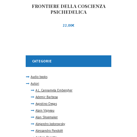
FRONTIERE DELLA COSCIENZA
PSICHEDELICA
22,00
€
CATEGORIE
Audio books
Autori
A.L. Cannamela Embergher
Ademir Barbosa
Agostino Degas
Alain Vigneau
Alan Shoemaker
Alejandro Jodorowsky
Alessandro Pandolfi