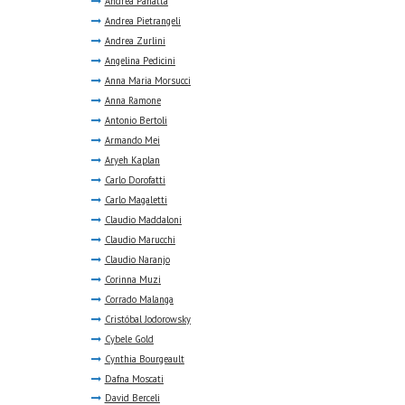
Andrea Panatta
Andrea Pietrangeli
Andrea Zurlini
Angelina Pedicini
Anna Maria Morsucci
Anna Ramone
Antonio Bertoli
Armando Mei
Aryeh Kaplan
Carlo Dorofatti
Carlo Magaletti
Claudio Maddaloni
Claudio Marucchi
Claudio Naranjo
Corinna Muzi
Corrado Malanga
Cristóbal Jodorowsky
Cybele Gold
Cynthia Bourgeault
Dafna Moscati
David Berceli