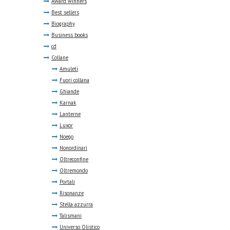
Award winners
Best sellers
Biography
Business books
cd
Collane
Amuleti
Fuori collana
Ghiande
Karnak
Lanterne
Luxor
Noego
Nonordinari
Oltreconfine
Oltremondo
Portali
Risonanze
Stella azzurra
Talismani
Universo Olistico