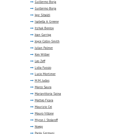
Guillermo Borja
Guillermo Borja
Igor Sibaldi
Isabella A. Greene
Itzhak Bentov
Joan Garriga
Joyce Collin-Smith
Julian Palmer
Ken Wilber
Leo Zeff
Lidia Fassio
Lucio Mortimer
M.M. Judas
Marco Saura
Mariavittoria Spina
Matteo Ficara
Maurizio Cei
Mauro Villone
Myron J. Stolaroff
Noego
Paola Germani