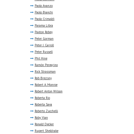
Paolo Avanzo
Paolo Bianchi
Paolo Crimaldi
Parama Libra
Paxton Robey
Peter Gorman
Peter J. Carroll
Peter Russell
Phil Hine
Ramón Peregrino
Rick Strassman
Rob Brezsny
Robert A. Monroe
Robert Anton Wilson
Roberta Rio
Roberta Sava
Roberto Zucchelli
Roby Vian
Ronald Decker
Rupert Sheldrake