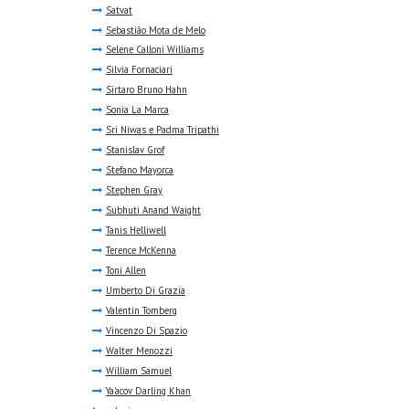
Satvat
Sebastião Mota de Melo
Selene Calloni Williams
Silvia Fornaciari
Sirtaro Bruno Hahn
Sonia La Marca
Sri Niwas e Padma Tripathi
Stanislav Grof
Stefano Mayorca
Stephen Gray
Subhuti Anand Waight
Tanis Helliwell
Terence McKenna
Toni Allen
Umberto Di Grazia
Valentin Tomberg
Vincenzo Di Spazio
Walter Menozzi
William Samuel
Ya'acov Darling Khan