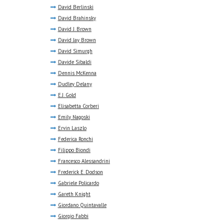
David Berlinski
David Brahinsky
David J. Brown
David Jay Brown
David Simurgh
Davide Sibaldi
Dennis McKenna
Dudley Delany
E.J. Gold
Elisabetta Corberi
Emily Nagoski
Ervin Laszlo
Federica Ronchi
Filippo Biondi
Francesco Alessandrini
Frederick E. Dodson
Gabriele Policardo
Gareth Knight
Giordano Quintavalle
Giorgio Fabbi