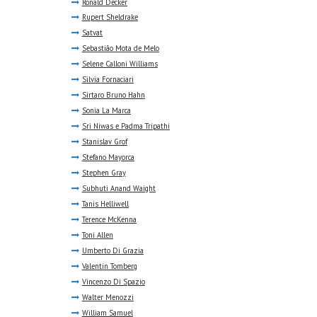
Ronald Decker
Rupert Sheldrake
Satvat
Sebastião Mota de Melo
Selene Calloni Williams
Silvia Fornaciari
Sirtaro Bruno Hahn
Sonia La Marca
Sri Niwas e Padma Tripathi
Stanislav Grof
Stefano Mayorca
Stephen Gray
Subhuti Anand Waight
Tanis Helliwell
Terence McKenna
Toni Allen
Umberto Di Grazia
Valentin Tomberg
Vincenzo Di Spazio
Walter Menozzi
William Samuel