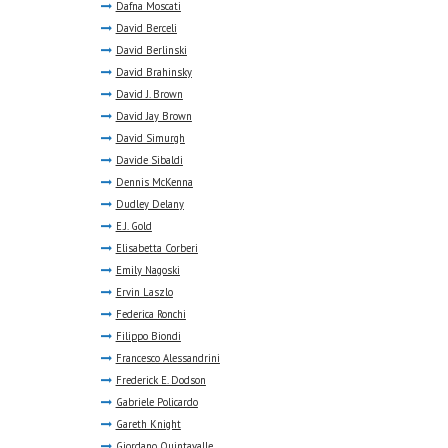
Dafna Moscati
David Berceli
David Berlinski
David Brahinsky
David J. Brown
David Jay Brown
David Simurgh
Davide Sibaldi
Dennis McKenna
Dudley Delany
E.J. Gold
Elisabetta Corberi
Emily Nagoski
Ervin Laszlo
Federica Ronchi
Filippo Biondi
Francesco Alessandrini
Frederick E. Dodson
Gabriele Policardo
Gareth Knight
Giordano Quintavalle