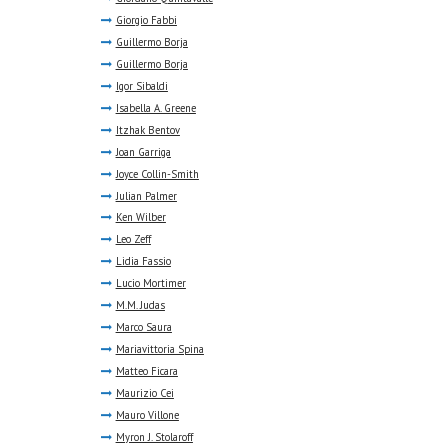
Giorgio Fabbi
Guillermo Borja
Guillermo Borja
Igor Sibaldi
Isabella A. Greene
Itzhak Bentov
Joan Garriga
Joyce Collin-Smith
Julian Palmer
Ken Wilber
Leo Zeff
Lidia Fassio
Lucio Mortimer
M.M. Judas
Marco Saura
Mariavittoria Spina
Matteo Ficara
Maurizio Cei
Mauro Villone
Myron J. Stolaroff