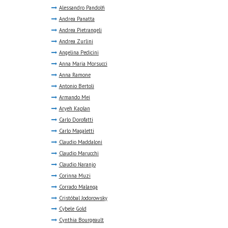
Alessandro Pandolfi
Andrea Panatta
Andrea Pietrangeli
Andrea Zurlini
Angelina Pedicini
Anna Maria Morsucci
Anna Ramone
Antonio Bertoli
Armando Mei
Aryeh Kaplan
Carlo Dorofatti
Carlo Magaletti
Claudio Maddaloni
Claudio Marucchi
Claudio Naranjo
Corinna Muzi
Corrado Malanga
Cristóbal Jodorowsky
Cybele Gold
Cynthia Bourgeault