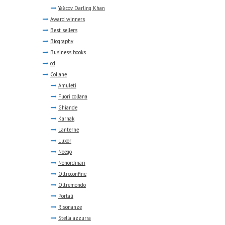
Ya'acov Darling Khan
Award winners
Best sellers
Biography
Business books
cd
Collane
Amuleti
Fuori collana
Ghiande
Karnak
Lanterne
Luxor
Noego
Nonordinari
Oltreconfine
Oltremondo
Portali
Risonanze
Stella azzurra