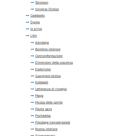
Talismani
Universo Olistico
Cookbooks
Drama
In arrivo
Libri
Astrologia
Bambino interiore
Controinformazione
Dimensioni della coscienza
Esoterismo
Guarigione olistica
Kabbalah
Letteratura di risveglio
Magia
Musica dello spirito
Piante sacre
Psichedelia
Psicologia transpersonale
Ricerca interiore
Sciamanesimo