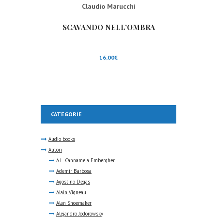
Claudio Marucchi
SCAVANDO NELL’OMBRA
16,00
€
CATEGORIE
Audio books
Autori
A.L. Cannamela Embergher
Ademir Barbosa
Agostino Degas
Alain Vigneau
Alan Shoemaker
Alejandro Jodorowsky