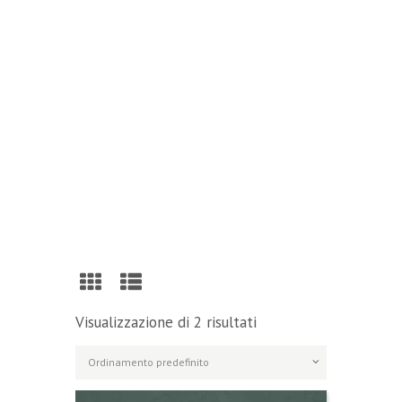
Reading
Visit Our Blog and Page Find Out Daily
Inspiration Quotes from the best Authors
VISIT OUR BLOG
Visualizzazione di 2 risultati