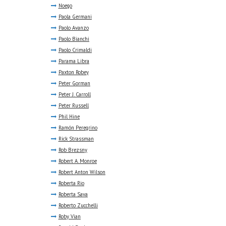
Noego
Paola Germani
Paolo Avanzo
Paolo Bianchi
Paolo Crimaldi
Parama Libra
Paxton Robey
Peter Gorman
Peter J. Carroll
Peter Russell
Phil Hine
Ramón Peregrino
Rick Strassman
Rob Brezsny
Robert A. Monroe
Robert Anton Wilson
Roberta Rio
Roberta Sava
Roberto Zucchelli
Roby Vian