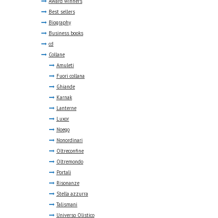
Award winners
Best sellers
Biography
Business books
cd
Collane
Amuleti
Fuori collana
Ghiande
Karnak
Lanterne
Luxor
Noego
Nonordinari
Oltreconfine
Oltremondo
Portali
Risonanze
Stella azzurra
Talismani
Universo Olistico