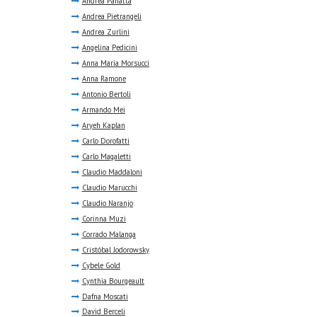
Andrea Panatta
Andrea Pietrangeli
Andrea Zurlini
Angelina Pedicini
Anna Maria Morsucci
Anna Ramone
Antonio Bertoli
Armando Mei
Aryeh Kaplan
Carlo Dorofatti
Carlo Magaletti
Claudio Maddaloni
Claudio Marucchi
Claudio Naranjo
Corinna Muzi
Corrado Malanga
Cristóbal Jodorowsky
Cybele Gold
Cynthia Bourgeault
Dafna Moscati
David Berceli