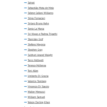
Satvat
Sebastião Mota de Melo
Selene Calloni Williams
Silvia Fornaciari
Sirtaro Bruno Hahn
Sonia La Marca
Sri Niwas e Padma Tripathi
Stanislav Grof
Stefano Mayorca
Stephen Gray
Subhuti Anand Waight
Tanis Helliwell
Terence McKenna
Toni Allen
Umberto Di Grazia
Valentin Tomberg
Vincenzo Di Spazio
Walter Menozzi
William Samuel
Ya'acov Darling Khan