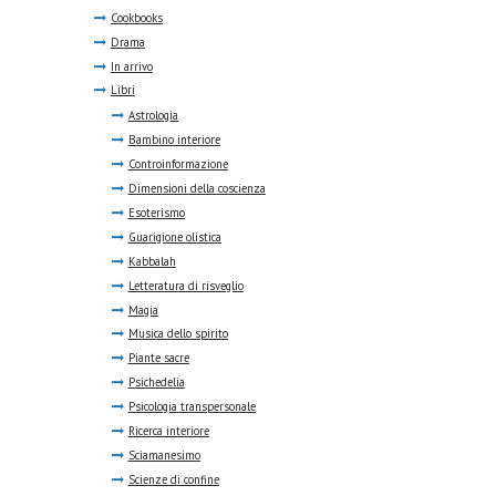
Cookbooks
Drama
In arrivo
Libri
Astrologia
Bambino interiore
Controinformazione
Dimensioni della coscienza
Esoterismo
Guarigione olistica
Kabbalah
Letteratura di risveglio
Magia
Musica dello spirito
Piante sacre
Psichedelia
Psicologia transpersonale
Ricerca interiore
Sciamanesimo
Scienze di confine