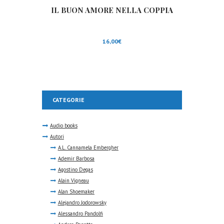
IL BUON AMORE NELLA COPPIA
16,00
€
CATEGORIE
Audio books
Autori
A.L. Cannamela Embergher
Ademir Barbosa
Agostino Degas
Alain Vigneau
Alan Shoemaker
Alejandro Jodorowsky
Alessandro Pandolfi