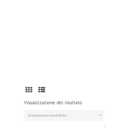
Reading
Visit Our Blog and Page Find Out Daily
Inspiration Quotes from the best Authors
VISIT OUR BLOG
Visualizzazione del risultato