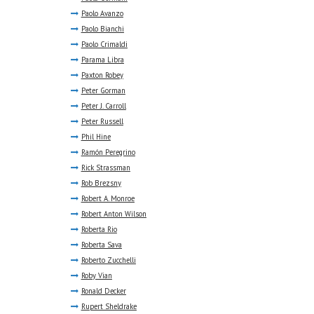
Paolo Avanzo
Paolo Bianchi
Paolo Crimaldi
Parama Libra
Paxton Robey
Peter Gorman
Peter J. Carroll
Peter Russell
Phil Hine
Ramón Peregrino
Rick Strassman
Rob Brezsny
Robert A. Monroe
Robert Anton Wilson
Roberta Rio
Roberta Sava
Roberto Zucchelli
Roby Vian
Ronald Decker
Rupert Sheldrake