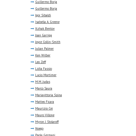
Guillermo Borja
Guillermo Borja
Igor Sibaldi
Isabella A. Greene
Itzhak Bentov
Joan Garriga
Joyce Collin-Smith
Julian Palmer
Ken Wilber
Leo Zeff
Lidia Fassio
Lucio Mortimer
M.M. Judas
Marco Saura
Mariavittoria Spina
Matteo Ficara
Maurizio Cei
Mauro Villone
Myron J. Stolaroff
Noego
Paola Germani