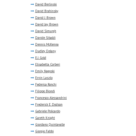
David Berlinski
David Brahinsky
David J. Brown
David Jay Brown
David Simurgh
Davide Sibaldi
Dennis McKenna
Dudley Delany
E.J. Gold
Elisabetta Corberi
Emily Nagoski
Ervin Laszlo
Federica Ronchi
Filippo Biondi
Francesco Alessandrini
Frederick E. Dodson
Gabriele Policardo
Gareth Knight
Giordano Quintavalle
Giorgio Fabbi