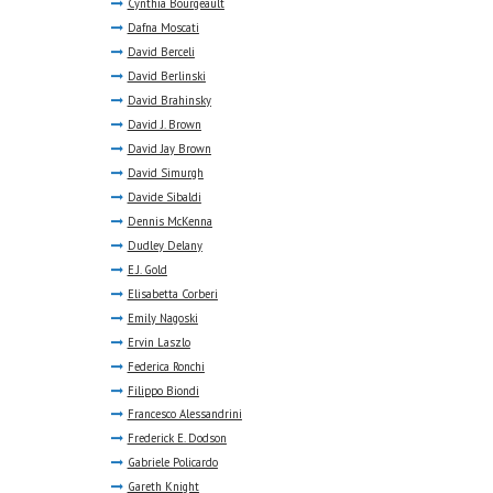
Cynthia Bourgeault
Dafna Moscati
David Berceli
David Berlinski
David Brahinsky
David J. Brown
David Jay Brown
David Simurgh
Davide Sibaldi
Dennis McKenna
Dudley Delany
E.J. Gold
Elisabetta Corberi
Emily Nagoski
Ervin Laszlo
Federica Ronchi
Filippo Biondi
Francesco Alessandrini
Frederick E. Dodson
Gabriele Policardo
Gareth Knight