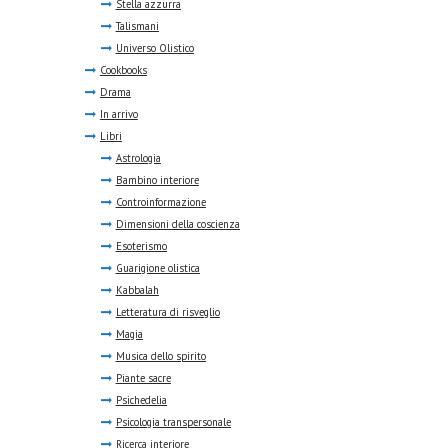
Stella azzurra
Talismani
Universo Olistico
Cookbooks
Drama
In arrivo
Libri
Astrologia
Bambino interiore
Controinformazione
Dimensioni della coscienza
Esoterismo
Guarigione olistica
Kabbalah
Letteratura di risveglio
Magia
Musica dello spirito
Piante sacre
Psichedelia
Psicologia transpersonale
Ricerca interiore