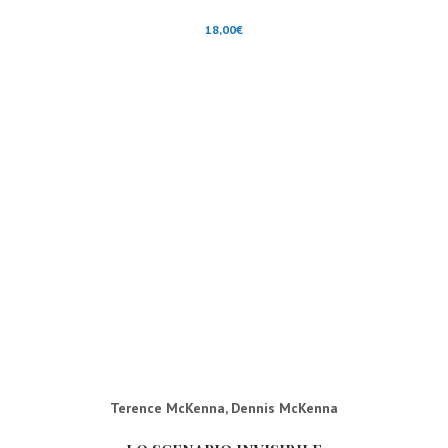
18,00
€
Terence McKenna
,
Dennis McKenna