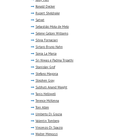
Ronald Decker
Rupert Sheldrake
Satvat
Sebastião Mota de Melo
Selene Calloni Williams
Silvia Fornaciari
Sirtaro Bruno Hahn
Sonia La Marca
Sri Niwas e Padma Tripathi
Stanislav Grof
Stefano Mayorca
Stephen Gray
Subhuti Anand Waight
Tanis Helliwell
Terence McKenna
Toni Allen
Umberto Di Grazia
Valentin Tomberg
Vincenzo Di Spazio
Walter Menozzi