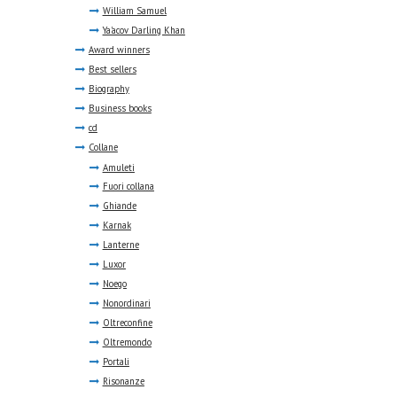
William Samuel
Ya'acov Darling Khan
Award winners
Best sellers
Biography
Business books
cd
Collane
Amuleti
Fuori collana
Ghiande
Karnak
Lanterne
Luxor
Noego
Nonordinari
Oltreconfine
Oltremondo
Portali
Risonanze