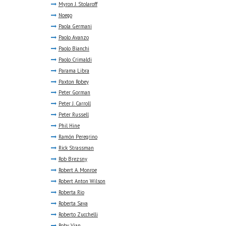
Myron J. Stolaroff
Noego
Paola Germani
Paolo Avanzo
Paolo Bianchi
Paolo Crimaldi
Parama Libra
Paxton Robey
Peter Gorman
Peter J. Carroll
Peter Russell
Phil Hine
Ramón Peregrino
Rick Strassman
Rob Brezsny
Robert A. Monroe
Robert Anton Wilson
Roberta Rio
Roberta Sava
Roberto Zucchelli
Roby Vian