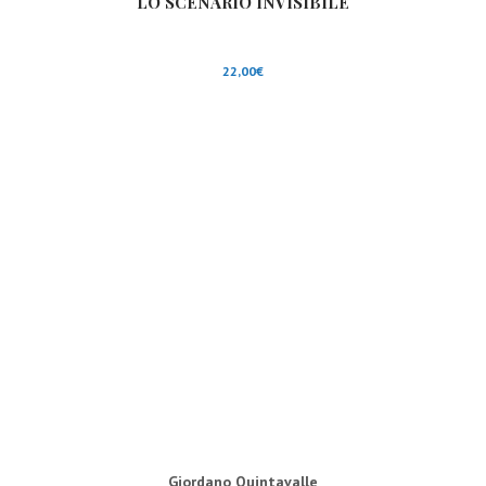
LO SCENARIO INVISIBILE
22,00
€
Giordano Quintavalle