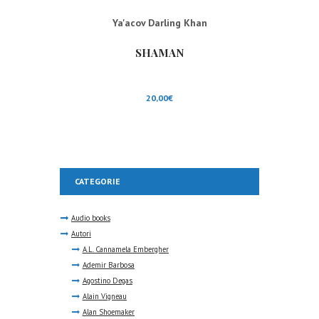
Ya'acov Darling Khan
SHAMAN
20,00
€
CATEGORIE
Audio books
Autori
A.L. Cannamela Embergher
Ademir Barbosa
Agostino Degas
Alain Vigneau
Alan Shoemaker