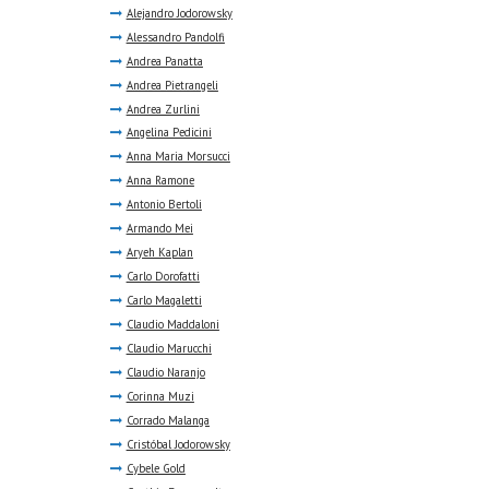
Alejandro Jodorowsky
Alessandro Pandolfi
Andrea Panatta
Andrea Pietrangeli
Andrea Zurlini
Angelina Pedicini
Anna Maria Morsucci
Anna Ramone
Antonio Bertoli
Armando Mei
Aryeh Kaplan
Carlo Dorofatti
Carlo Magaletti
Claudio Maddaloni
Claudio Marucchi
Claudio Naranjo
Corinna Muzi
Corrado Malanga
Cristóbal Jodorowsky
Cybele Gold