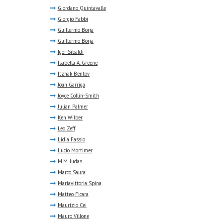
Giordano Quintavalle
Giorgio Fabbi
Guillermo Borja
Guillermo Borja
Igor Sibaldi
Isabella A. Greene
Itzhak Bentov
Joan Garriga
Joyce Collin-Smith
Julian Palmer
Ken Wilber
Leo Zeff
Lidia Fassio
Lucio Mortimer
M.M. Judas
Marco Saura
Mariavittoria Spina
Matteo Ficara
Maurizio Cei
Mauro Villone