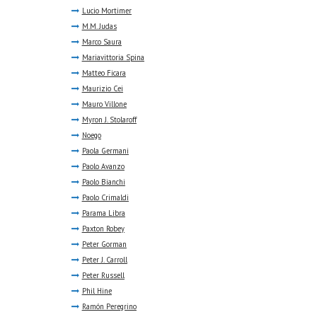
Lucio Mortimer
M.M. Judas
Marco Saura
Mariavittoria Spina
Matteo Ficara
Maurizio Cei
Mauro Villone
Myron J. Stolaroff
Noego
Paola Germani
Paolo Avanzo
Paolo Bianchi
Paolo Crimaldi
Parama Libra
Paxton Robey
Peter Gorman
Peter J. Carroll
Peter Russell
Phil Hine
Ramón Peregrino