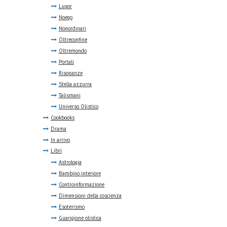
Luxor
Noego
Nonordinari
Oltreconfine
Oltremondo
Portali
Risonanze
Stella azzurra
Talismani
Universo Olistico
Cookbooks
Drama
In arrivo
Libri
Astrologia
Bambino interiore
Controinformazione
Dimensioni della coscienza
Esoterismo
Guarigione olistica