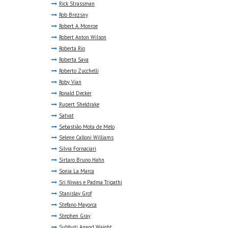
Rick Strassman
Rob Brezsny
Robert A. Monroe
Robert Anton Wilson
Roberta Rio
Roberta Sava
Roberto Zucchelli
Roby Vian
Ronald Decker
Rupert Sheldrake
Satvat
Sebastião Mota de Melo
Selene Calloni Williams
Silvia Fornaciari
Sirtaro Bruno Hahn
Sonia La Marca
Sri Niwas e Padma Tripathi
Stanislav Grof
Stefano Mayorca
Stephen Gray
Subhuti Anand Waight