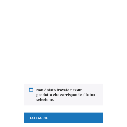
Reading
Visit Our Blog and Page Find Out Daily
Inspiration Quotes from the best Authors
VISIT OUR BLOG
Non è stato trovato nessun
prodotto che corrisponde alla tua
selezione.
CATEGORIE