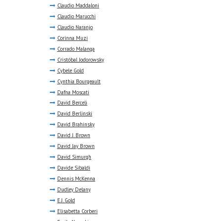
Claudio Maddaloni
Claudio Marucchi
Claudio Naranjo
Corinna Muzi
Corrado Malanga
Cristóbal Jodorowsky
Cybele Gold
Cynthia Bourgeault
Dafna Moscati
David Berceli
David Berlinski
David Brahinsky
David J. Brown
David Jay Brown
David Simurgh
Davide Sibaldi
Dennis McKenna
Dudley Delany
E.J. Gold
Elisabetta Corberi