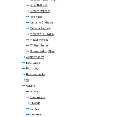
Tanis Helliwell
Terence McKenna
Toni Allen
Umberto Di Grazia
Valentin Tomberg
Vincenzo Di Spazio
Walter Menozzi
William Samuel
Ya'acov Darling Khan
Award winners
Best sellers
Biography
Business books
cd
Collane
Amuleti
Fuori collana
Ghiande
Karnak
Lanterne