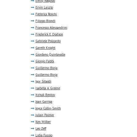
Emily Nagoski
Ervin Laszlo
Federica Ronchi
Filippo Biondi
Francesco Alessandrini
Frederick E. Dodson
Gabriele Policardo
Gareth Knight
Giordano Quintavalle
Giorgio Fabbi
Guillermo Borja
Guillermo Borja
Igor Sibaldi
Isabella A. Greene
Itzhak Bentov
Joan Garriga
Joyce Collin-Smith
Julian Palmer
Ken Wilber
Leo Zeff
Lidia Fassio