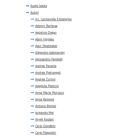
Audio books
Autori
A.L. Cannamela Embergher
Ademir Barbosa
Agostino Degas
Alain Vigneau
Alan Shoemaker
Alejandro Jodorowsky
Alessandro Pandolfi
Andrea Panatta
Andrea Pietrangeli
Andrea Zurlini
Angelina Pedicini
Anna Maria Morsucci
Anna Ramone
Antonio Bertoli
Armando Mei
Aryeh Kaplan
Carlo Dorofatti
Carlo Magaletti