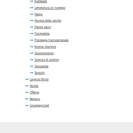
Kabbalah
Letteratura di risveglio
Magia
Musica dello spirito
Piante sacre
Psichedelia
Psicologia transpersonale
Ricerca interiore
Sciamanesimo
Scienze di confine
Sessualità
Tarocchi
Lorenzo Biroli
Novità
Offerte
Romans
Uncategorized