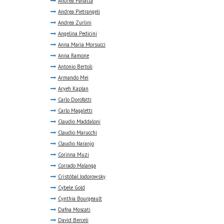
Andrea Panatta
Andrea Pietrangeli
Andrea Zurlini
Angelina Pedicini
Anna Maria Morsucci
Anna Ramone
Antonio Bertoli
Armando Mei
Aryeh Kaplan
Carlo Dorofatti
Carlo Magaletti
Claudio Maddaloni
Claudio Marucchi
Claudio Naranjo
Corinna Muzi
Corrado Malanga
Cristóbal Jodorowsky
Cybele Gold
Cynthia Bourgeault
Dafna Moscati
David Berceli