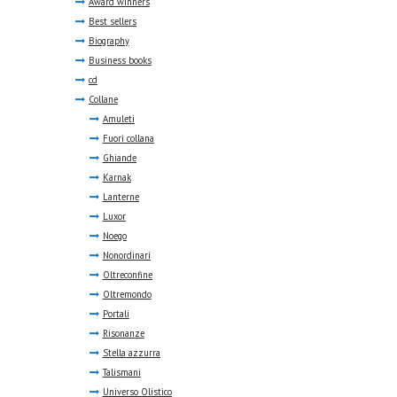
Award winners
Best sellers
Biography
Business books
cd
Collane
Amuleti
Fuori collana
Ghiande
Karnak
Lanterne
Luxor
Noego
Nonordinari
Oltreconfine
Oltremondo
Portali
Risonanze
Stella azzurra
Talismani
Universo Olistico