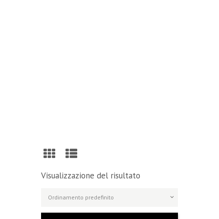
Reading
Visit Our Blog and Page Find Out Daily
Inspiration Quotes from the best Authors
VISIT OUR BLOG
Visualizzazione del risultato