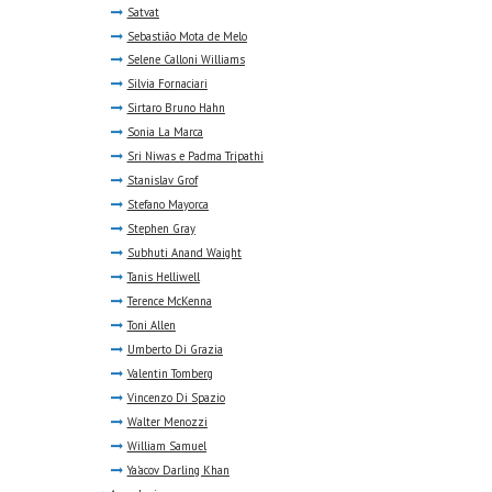
Satvat
Sebastião Mota de Melo
Selene Calloni Williams
Silvia Fornaciari
Sirtaro Bruno Hahn
Sonia La Marca
Sri Niwas e Padma Tripathi
Stanislav Grof
Stefano Mayorca
Stephen Gray
Subhuti Anand Waight
Tanis Helliwell
Terence McKenna
Toni Allen
Umberto Di Grazia
Valentin Tomberg
Vincenzo Di Spazio
Walter Menozzi
William Samuel
Ya'acov Darling Khan