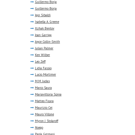
Guillermo Borja
Guillermo Borja
Igor Sibaldi
Isabella A. Greene
Itzhak Bentov
Joan Garriga
Joyce Collin-Smith
Julian Palmer
Ken Wilber
Leo Zeff
Lidia Fassio
Lucio Mortimer
M.M. Judas
Marco Saura
Mariavittoria Spina
Matteo Ficara
Maurizio Cei
Mauro Villone
Myron J. Stolaroff
Noego
Paola Germani