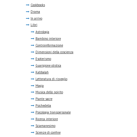
Cookbooks
Drama
In arrivo
Libri
Astrologia
Bambino interiore
Controinformazione
Dimensioni della coscienza
Esoterismo
Guarigione olistica
Kabbalah
Letteratura di risveglio
Magia
Musica dello spirito
Piante sacre
Psichedelia
Psicologia transpersonale
Ricerca interiore
Sciamanesimo
Scienze di confine