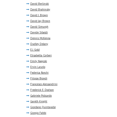
David Berlinski
David Brahinsky
David J. Brown
David Jay Brown
David Simurgh
Davide Sibaldi
Dennis McKenna
Dudley Delany
E.J. Gold
Elisabetta Corberi
Emily Nagoski
Ervin Laszlo
Federica Ronchi
Filippo Biondi
Francesco Alessandrini
Frederick E. Dodson
Gabriele Policardo
Gareth Knight
Giordano Quintavalle
Giorgio Fabbi