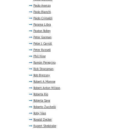
Paolo Avanzo
Paolo Bianchi
Paolo Crimaldi
Parama Libra
Paxton Robey
Peter Gorman
Peter J. Carroll
Peter Russell
Phil Hine
Ramón Peregrino
Rick Strassman
Rob Brezsny
Robert A. Monroe
Robert Anton Wilson
Roberta Rio
Roberta Sava
Roberto Zucchelli
Roby Vian
Ronald Decker
Rupert Sheldrake