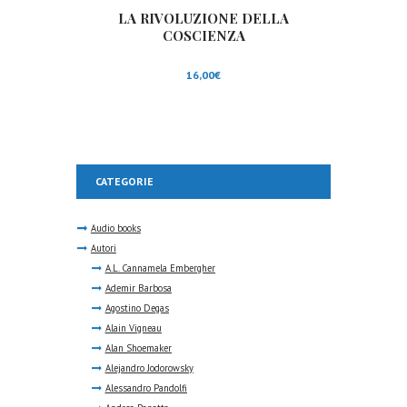
LA RIVOLUZIONE DELLA
COSCIENZA
16,00
€
CATEGORIE
Audio books
Autori
A.L. Cannamela Embergher
Ademir Barbosa
Agostino Degas
Alain Vigneau
Alan Shoemaker
Alejandro Jodorowsky
Alessandro Pandolfi