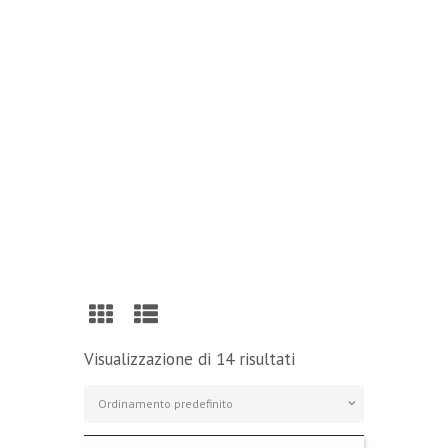
Reading
Visit Our Blog and Page Find Out Daily
Inspiration Quotes from the best Authors
VISIT OUR BLOG
Visualizzazione di 14 risultati