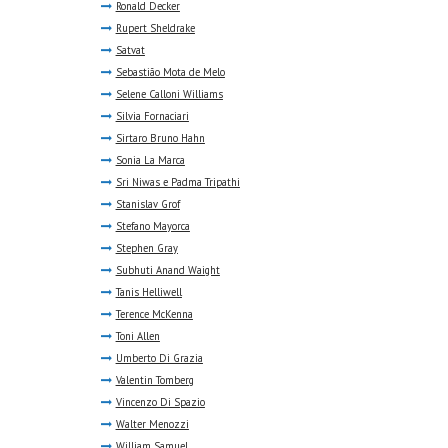
Ronald Decker
Rupert Sheldrake
Satvat
Sebastião Mota de Melo
Selene Calloni Williams
Silvia Fornaciari
Sirtaro Bruno Hahn
Sonia La Marca
Sri Niwas e Padma Tripathi
Stanislav Grof
Stefano Mayorca
Stephen Gray
Subhuti Anand Waight
Tanis Helliwell
Terence McKenna
Toni Allen
Umberto Di Grazia
Valentin Tomberg
Vincenzo Di Spazio
Walter Menozzi
William Samuel