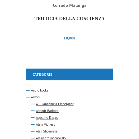
Corrado Malanga
TRILOGIA DELLA COSCIENZA
18,00
€
CATEGORIE
Audio books
Autori
A.L. Cannamela Embergher
Ademir Barbosa
Agostino Degas
Alain Vigneau
Alan Shoemaker
Alejandro Jodorowsky