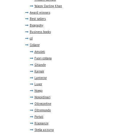
Ya'acov Darling Khan
Award winners
Best sellers
Biography
Business books
cd
Collane
Amuleti
Fuori collana
Ghiande
Karnak
Lanterne
Luxor
Noego
Nonordinari
Oltreconfine
Oltremondo
Portali
Risonanze
Stella azzurra