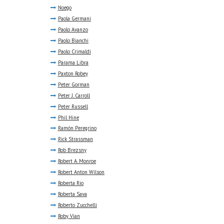
Noego
Paola Germani
Paolo Avanzo
Paolo Bianchi
Paolo Crimaldi
Parama Libra
Paxton Robey
Peter Gorman
Peter J. Carroll
Peter Russell
Phil Hine
Ramón Peregrino
Rick Strassman
Rob Brezsny
Robert A. Monroe
Robert Anton Wilson
Roberta Rio
Roberta Sava
Roberto Zucchelli
Roby Vian