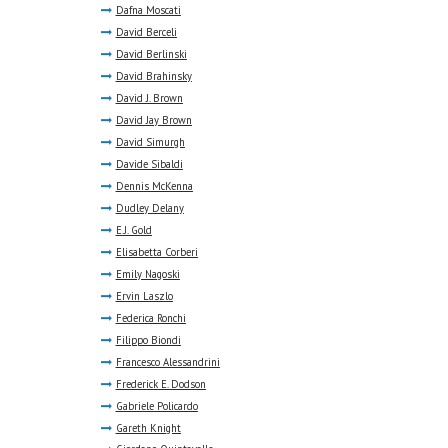
Dafna Moscati
David Berceli
David Berlinski
David Brahinsky
David J. Brown
David Jay Brown
David Simurgh
Davide Sibaldi
Dennis McKenna
Dudley Delany
E.J. Gold
Elisabetta Corberi
Emily Nagoski
Ervin Laszlo
Federica Ronchi
Filippo Biondi
Francesco Alessandrini
Frederick E. Dodson
Gabriele Policardo
Gareth Knight