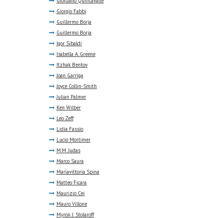
Giordano Quintavalle
Giorgio Fabbi
Guillermo Borja
Guillermo Borja
Igor Sibaldi
Isabella A. Greene
Itzhak Bentov
Joan Garriga
Joyce Collin-Smith
Julian Palmer
Ken Wilber
Leo Zeff
Lidia Fassio
Lucio Mortimer
M.M. Judas
Marco Saura
Mariavittoria Spina
Matteo Ficara
Maurizio Cei
Mauro Villone
Myron J. Stolaroff