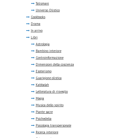
Talismani
Universo Olistico
Cookbooks
Drama
In arrivo
Libri
Astrologia
Bambino interiore
Controinformazione
Dimensioni della coscienza
Esoterismo
Guarigione olistica
Kabbalah
Letteratura di risveglio
Magia
Musica dello spirito
Piante sacre
Psichedelia
Psicologia transpersonale
Ricerca interiore