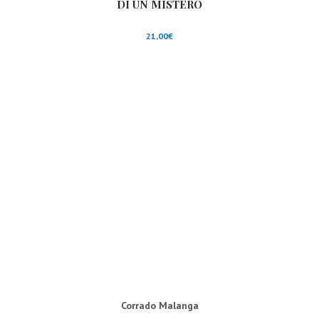
DI UN MISTERO
21,00
€
Corrado Malanga