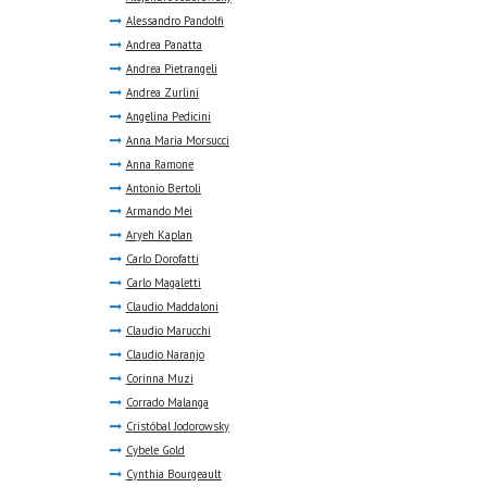
Alessandro Pandolfi
Andrea Panatta
Andrea Pietrangeli
Andrea Zurlini
Angelina Pedicini
Anna Maria Morsucci
Anna Ramone
Antonio Bertoli
Armando Mei
Aryeh Kaplan
Carlo Dorofatti
Carlo Magaletti
Claudio Maddaloni
Claudio Marucchi
Claudio Naranjo
Corinna Muzi
Corrado Malanga
Cristóbal Jodorowsky
Cybele Gold
Cynthia Bourgeault