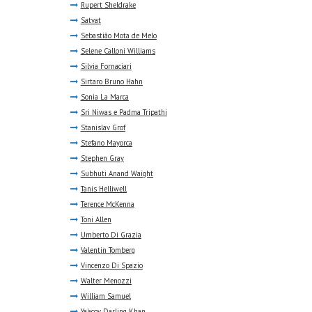
Rupert Sheldrake
Satvat
Sebastião Mota de Melo
Selene Calloni Williams
Silvia Fornaciari
Sirtaro Bruno Hahn
Sonia La Marca
Sri Niwas e Padma Tripathi
Stanislav Grof
Stefano Mayorca
Stephen Gray
Subhuti Anand Waight
Tanis Helliwell
Terence McKenna
Toni Allen
Umberto Di Grazia
Valentin Tomberg
Vincenzo Di Spazio
Walter Menozzi
William Samuel
Ya'acov Darling Khan