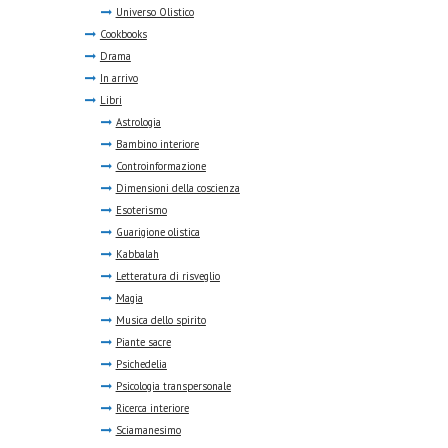
Universo Olistico
Cookbooks
Drama
In arrivo
Libri
Astrologia
Bambino interiore
Controinformazione
Dimensioni della coscienza
Esoterismo
Guarigione olistica
Kabbalah
Letteratura di risveglio
Magia
Musica dello spirito
Piante sacre
Psichedelia
Psicologia transpersonale
Ricerca interiore
Sciamanesimo