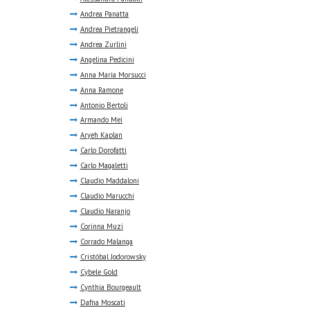
Andrea Panatta
Andrea Pietrangeli
Andrea Zurlini
Angelina Pedicini
Anna Maria Morsucci
Anna Ramone
Antonio Bertoli
Armando Mei
Aryeh Kaplan
Carlo Dorofatti
Carlo Magaletti
Claudio Maddaloni
Claudio Marucchi
Claudio Naranjo
Corinna Muzi
Corrado Malanga
Cristóbal Jodorowsky
Cybele Gold
Cynthia Bourgeault
Dafna Moscati