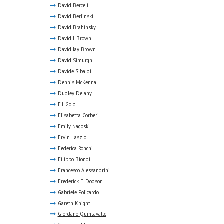
David Berceli
David Berlinski
David Brahinsky
David J. Brown
David Jay Brown
David Simurgh
Davide Sibaldi
Dennis McKenna
Dudley Delany
E.J. Gold
Elisabetta Corberi
Emily Nagoski
Ervin Laszlo
Federica Ronchi
Filippo Biondi
Francesco Alessandrini
Frederick E. Dodson
Gabriele Policardo
Gareth Knight
Giordano Quintavalle