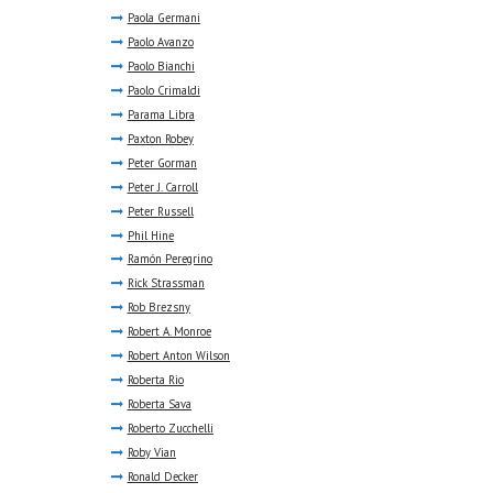
Paola Germani
Paolo Avanzo
Paolo Bianchi
Paolo Crimaldi
Parama Libra
Paxton Robey
Peter Gorman
Peter J. Carroll
Peter Russell
Phil Hine
Ramón Peregrino
Rick Strassman
Rob Brezsny
Robert A. Monroe
Robert Anton Wilson
Roberta Rio
Roberta Sava
Roberto Zucchelli
Roby Vian
Ronald Decker