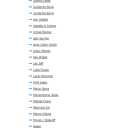
Giorgio Fabbi
Guillermo Borja
Guillermo Borja
Igor Sibaldi
Isabella A. Greene
Itzhak Bentov
Joan Garriga
Joyce Collin-Smith
Julian Palmer
Ken Wilber
Leo Zeff
Lidia Fassio
Lucio Mortimer
M.M. Judas
Marco Saura
Mariavittoria Spina
Matteo Ficara
Maurizio Cei
Mauro Villone
Myron J. Stolaroff
Noego