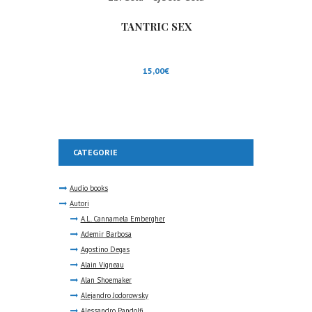
TANTRIC SEX
15,00
€
CATEGORIE
Audio books
Autori
A.L. Cannamela Embergher
Ademir Barbosa
Agostino Degas
Alain Vigneau
Alan Shoemaker
Alejandro Jodorowsky
Alessandro Pandolfi