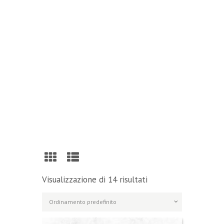
Reading
Visit Our Blog and Page Find Out Daily
Inspiration Quotes from the best Authors
VISIT OUR BLOG
Visualizzazione di 14 risultati