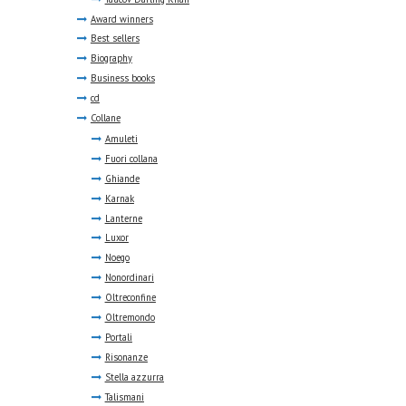
Award winners
Best sellers
Biography
Business books
cd
Collane
Amuleti
Fuori collana
Ghiande
Karnak
Lanterne
Luxor
Noego
Nonordinari
Oltreconfine
Oltremondo
Portali
Risonanze
Stella azzurra
Talismani