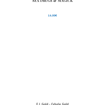
SEX DRUGS & MAGICK
16,00
€
E.J. Gold - Cybele Gold