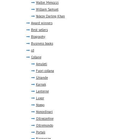
Walter Menozzi
William Samuel
Ya'acov Darling Khan
Award winners
Best sellers
Biography
Business books
cd
Collane
Amuleti
Fuori collana
Ghiande
Karnak
Lanterne
Luxor
Noego
Nonordinari
Oltreconfine
Oltremondo
Portali
Risonanze