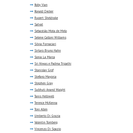
Roby Vian
Ronald Decker
Rupert Sheldrake
Satvat
Sebastião Mota de Melo
Selene Calloni Williams
Silvia Fornaciari
Sirtaro Bruno Hahn
Sonia La Marca
Sri Niwas e Padma Tripathi
Stanislav Grof
Stefano Mayorca
Stephen Gray
Subhuti Anand Waight
Tanis Helliwell
Terence McKenna
Toni Allen
Umberto Di Grazia
Valentin Tomberg
Vincenzo Di Spazio