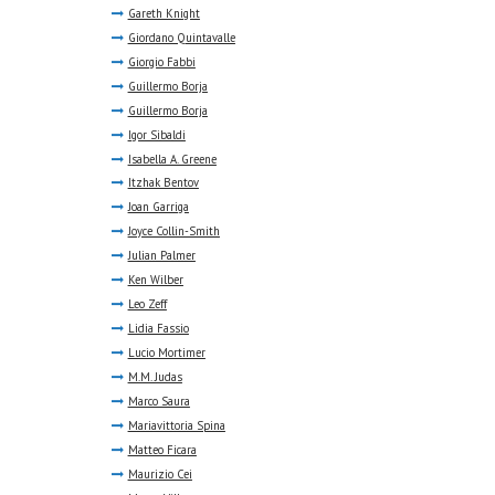
Gareth Knight
Giordano Quintavalle
Giorgio Fabbi
Guillermo Borja
Guillermo Borja
Igor Sibaldi
Isabella A. Greene
Itzhak Bentov
Joan Garriga
Joyce Collin-Smith
Julian Palmer
Ken Wilber
Leo Zeff
Lidia Fassio
Lucio Mortimer
M.M. Judas
Marco Saura
Mariavittoria Spina
Matteo Ficara
Maurizio Cei