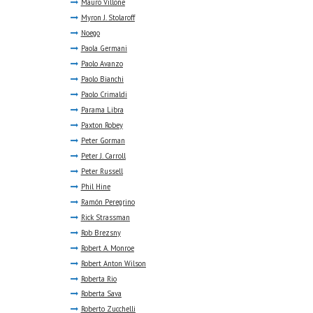
Mauro Villone
Myron J. Stolaroff
Noego
Paola Germani
Paolo Avanzo
Paolo Bianchi
Paolo Crimaldi
Parama Libra
Paxton Robey
Peter Gorman
Peter J. Carroll
Peter Russell
Phil Hine
Ramón Peregrino
Rick Strassman
Rob Brezsny
Robert A. Monroe
Robert Anton Wilson
Roberta Rio
Roberta Sava
Roberto Zucchelli