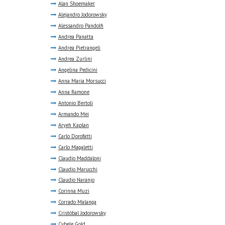
Alan Shoemaker
Alejandro Jodorowsky
Alessandro Pandolfi
Andrea Panatta
Andrea Pietrangeli
Andrea Zurlini
Angelina Pedicini
Anna Maria Morsucci
Anna Ramone
Antonio Bertoli
Armando Mei
Aryeh Kaplan
Carlo Dorofatti
Carlo Magaletti
Claudio Maddaloni
Claudio Marucchi
Claudio Naranjo
Corinna Muzi
Corrado Malanga
Cristóbal Jodorowsky
Cybele Gold