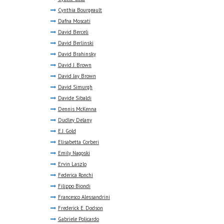
Cynthia Bourgeault
Dafna Moscati
David Berceli
David Berlinski
David Brahinsky
David J. Brown
David Jay Brown
David Simurgh
Davide Sibaldi
Dennis McKenna
Dudley Delany
E.J. Gold
Elisabetta Corberi
Emily Nagoski
Ervin Laszlo
Federica Ronchi
Filippo Biondi
Francesco Alessandrini
Frederick E. Dodson
Gabriele Policardo