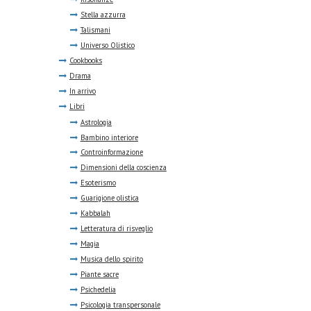
Stella azzurra
Talismani
Universo Olistico
Cookbooks
Drama
In arrivo
Libri
Astrologia
Bambino interiore
Controinformazione
Dimensioni della coscienza
Esoterismo
Guarigione olistica
Kabbalah
Letteratura di risveglio
Magia
Musica dello spirito
Piante sacre
Psichedelia
Psicologia transpersonale