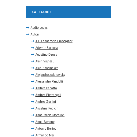
CATEGORIE
Audio books
Autori
A.L. Cannamela Embergher
Ademir Barbosa
Agostino Degas
Alain Vigneau
Alan Shoemaker
Alejandro Jodorowsky
Alessandro Pandolfi
Andrea Panatta
Andrea Pietrangeli
Andrea Zurlini
Angelina Pedicini
Anna Maria Morsucci
Anna Ramone
Antonio Bertoli
Armando Mei