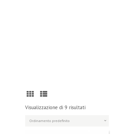
Reading
Visit Our Blog and Page Find Out Daily
Inspiration Quotes from the best Authors
VISIT OUR BLOG
Visualizzazione di 9 risultati