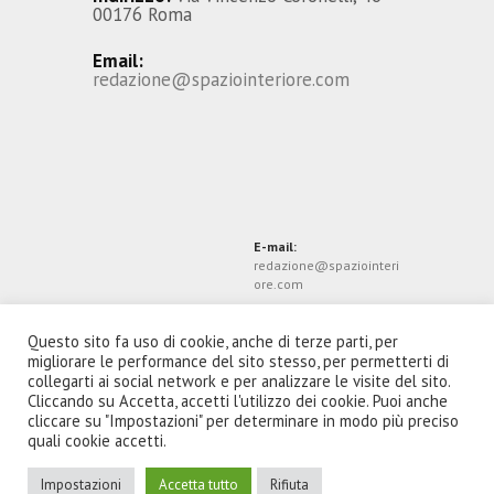
00176 Roma
Email:
redazione@spaziointeriore.com
E-mail:
redazione@spaziointeri
ore.com
Questo sito fa uso di cookie, anche di terze parti, per
migliorare le performance del sito stesso, per permetterti di
collegarti ai social network e per analizzare le visite del sito.
Cliccando su Accetta, accetti l'utilizzo dei cookie. Puoi anche
cliccare su "Impostazioni" per determinare in modo più preciso
quali cookie accetti.
Impostazioni
Accetta tutto
Rifiuta
Spazio Interiore Soc Coop © 2026. Tutti i diritti