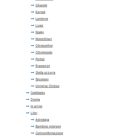
Ghiande
Karnak
Lanterne
Luxor
Noego
Nonordinari
Oltreconfine
Oltremondo
Portali
Risonanze
Stella azzurra
Talismani
Universo Olistico
Cookbooks
Drama
In arrivo
Libri
Astrologia
Bambino interiore
Controinformazione