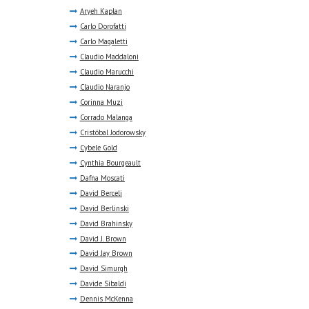
Aryeh Kaplan
Carlo Dorofatti
Carlo Magaletti
Claudio Maddaloni
Claudio Marucchi
Claudio Naranjo
Corinna Muzi
Corrado Malanga
Cristóbal Jodorowsky
Cybele Gold
Cynthia Bourgeault
Dafna Moscati
David Berceli
David Berlinski
David Brahinsky
David J. Brown
David Jay Brown
David Simurgh
Davide Sibaldi
Dennis McKenna