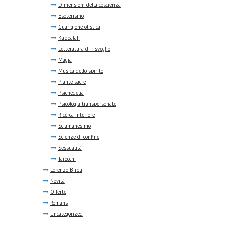
Dimensioni della coscienza
Esoterismo
Guarigione olistica
Kabbalah
Letteratura di risveglio
Magia
Musica dello spirito
Piante sacre
Psichedelia
Psicologia transpersonale
Ricerca interiore
Sciamanesimo
Scienze di confine
Sessualità
Tarocchi
Lorenzo Biroli
Novità
Offerte
Romans
Uncategorized