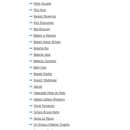
Peter Russell
Phil Hine
Ramón Peregrino
Rick Strassman
Rob Brezsny
Robert A. Monroe
Robert Anton Wilson
Roberta Rio
Roberta Sava
Roberto Zucchelli
Roby Vian
Ronald Decker
Rupert Sheldrake
Satvat
Sebastião Mota de Melo
Selene Calloni Williams
Silvia Fornaciari
Sirtaro Bruno Hahn
Sonia La Marca
Sri Niwas e Padma Tripathi