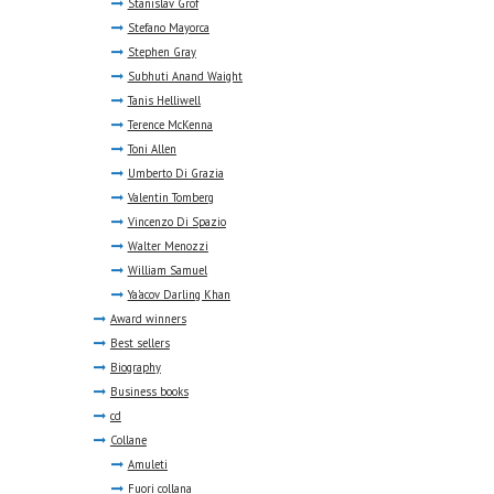
Stanislav Grof
Stefano Mayorca
Stephen Gray
Subhuti Anand Waight
Tanis Helliwell
Terence McKenna
Toni Allen
Umberto Di Grazia
Valentin Tomberg
Vincenzo Di Spazio
Walter Menozzi
William Samuel
Ya'acov Darling Khan
Award winners
Best sellers
Biography
Business books
cd
Collane
Amuleti
Fuori collana