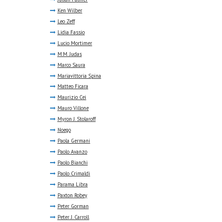
Ken Wilber
Leo Zeff
Lidia Fassio
Lucio Mortimer
M.M. Judas
Marco Saura
Mariavittoria Spina
Matteo Ficara
Maurizio Cei
Mauro Villone
Myron J. Stolaroff
Noego
Paola Germani
Paolo Avanzo
Paolo Bianchi
Paolo Crimaldi
Parama Libra
Paxton Robey
Peter Gorman
Peter J. Carroll