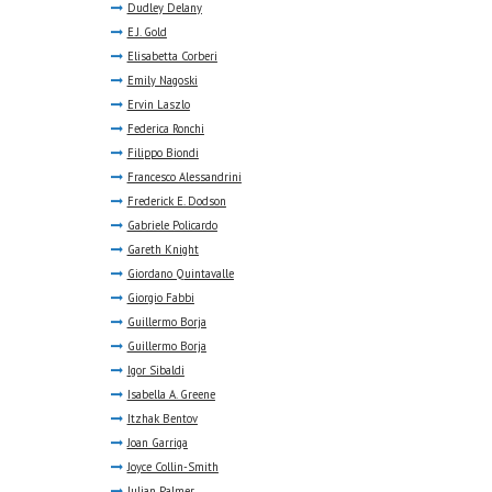
Dudley Delany
E.J. Gold
Elisabetta Corberi
Emily Nagoski
Ervin Laszlo
Federica Ronchi
Filippo Biondi
Francesco Alessandrini
Frederick E. Dodson
Gabriele Policardo
Gareth Knight
Giordano Quintavalle
Giorgio Fabbi
Guillermo Borja
Guillermo Borja
Igor Sibaldi
Isabella A. Greene
Itzhak Bentov
Joan Garriga
Joyce Collin-Smith
Julian Palmer