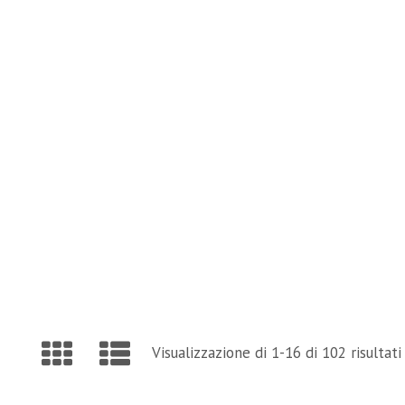
and Page Find Out Daily Inspiration Quotes from 
VISIT OUR BLOG
Visualizzazione di 1-16 di 102 risultati