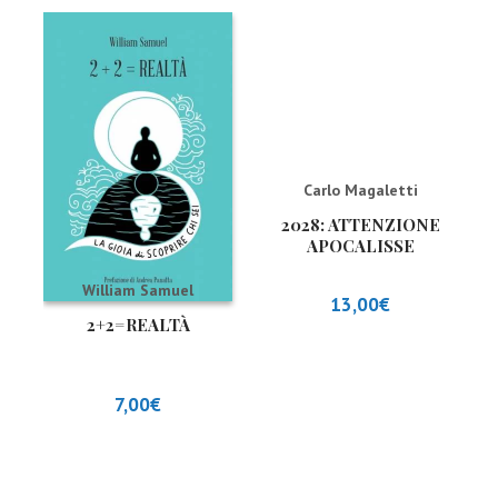
Carlo Magaletti
2028: ATTENZIONE
APOCALISSE
William Samuel
13,00
€
2+2=REALTÀ
7,00
€