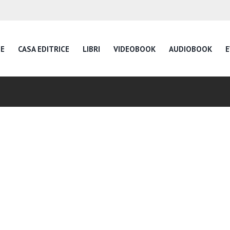
E
CASA EDITRICE
LIBRI
VIDEOBOOK
AUDIOBOOK
E
Inspire Daily Readin