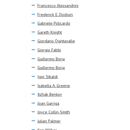
Francesco Alessandrini
Frederick E. Dodson
Gabriele Policardo
Gareth Knight
Giordano Quintavalle
Giorgio Fabbi
Guillermo Borja
Guillermo Borja
Igor Sibaldi
Isabella A. Greene
Itzhak Bentov
Joan Garriga
Joyce Collin-Smith
Julian Palmer
Ken Wilber