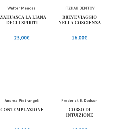
Walter Menozzi
ITZHAK BENTOV
AYAHUASCA LA LIANA
BREVE VIAGGIO
DEGLI SPIRITI
NELLA COSCIENZA
(NUOVA EDIZIONE)
SUPERIORE
25,00
€
16,00
€
Andrea Pietrangeli
Frederick E. Dodson
CONTEMPLAZIONE
CORSO DI
INTUIZIONE