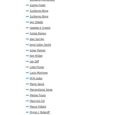
Giorgio Fabbi
Guillermo Borja
Guillermo Borja
Igor Sibaldi
Isabella A. Greene
Itzhak Bentov
Joan Garriga
Joyce Collin-Smith
Julian Palmer
Ken Wilber
Leo Zeff
Lidia Fassio
Lucio Mortimer
M.M. Judas
Marco Saura
Mariavittoria Spina
Matteo Ficara
Maurizio Cei
Mauro Villone
Myron J. Stolaroff