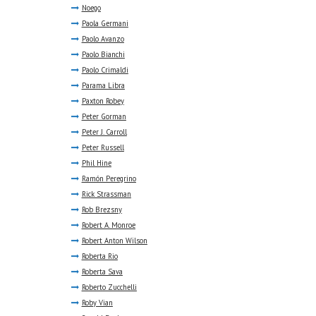
Noego
Paola Germani
Paolo Avanzo
Paolo Bianchi
Paolo Crimaldi
Parama Libra
Paxton Robey
Peter Gorman
Peter J. Carroll
Peter Russell
Phil Hine
Ramón Peregrino
Rick Strassman
Rob Brezsny
Robert A. Monroe
Robert Anton Wilson
Roberta Rio
Roberta Sava
Roberto Zucchelli
Roby Vian