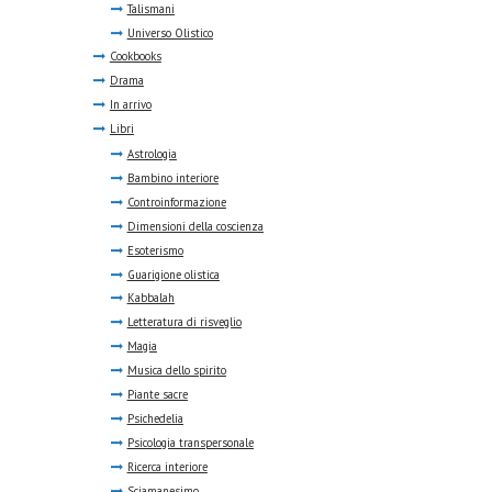
Talismani
Universo Olistico
Cookbooks
Drama
In arrivo
Libri
Astrologia
Bambino interiore
Controinformazione
Dimensioni della coscienza
Esoterismo
Guarigione olistica
Kabbalah
Letteratura di risveglio
Magia
Musica dello spirito
Piante sacre
Psichedelia
Psicologia transpersonale
Ricerca interiore
Sciamanesimo