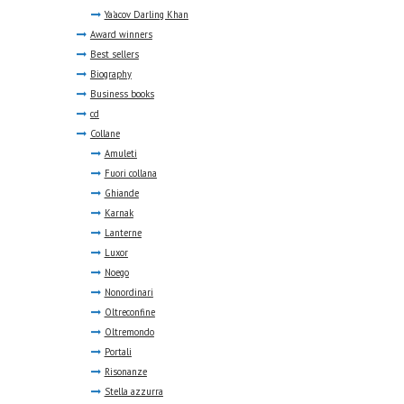
Ya'acov Darling Khan
Award winners
Best sellers
Biography
Business books
cd
Collane
Amuleti
Fuori collana
Ghiande
Karnak
Lanterne
Luxor
Noego
Nonordinari
Oltreconfine
Oltremondo
Portali
Risonanze
Stella azzurra