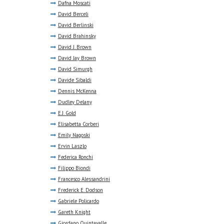
Dafna Moscati
David Berceli
David Berlinski
David Brahinsky
David J. Brown
David Jay Brown
David Simurgh
Davide Sibaldi
Dennis McKenna
Dudley Delany
E.J. Gold
Elisabetta Corberi
Emily Nagoski
Ervin Laszlo
Federica Ronchi
Filippo Biondi
Francesco Alessandrini
Frederick E. Dodson
Gabriele Policardo
Gareth Knight
Giordano Quintavalle