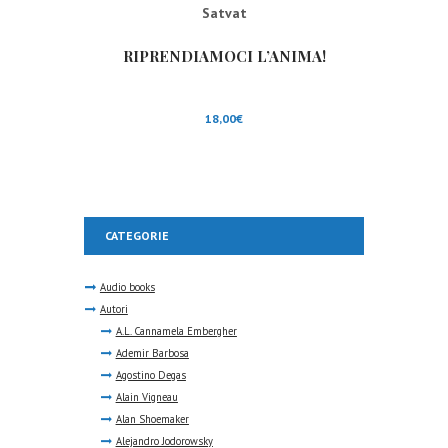
Satvat
RIPRENDIAMOCI L’ANIMA!
18,00
€
CATEGORIE
Audio books
Autori
A.L. Cannamela Embergher
Ademir Barbosa
Agostino Degas
Alain Vigneau
Alan Shoemaker
Alejandro Jodorowsky