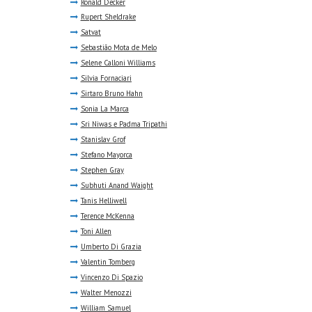
Ronald Decker
Rupert Sheldrake
Satvat
Sebastião Mota de Melo
Selene Calloni Williams
Silvia Fornaciari
Sirtaro Bruno Hahn
Sonia La Marca
Sri Niwas e Padma Tripathi
Stanislav Grof
Stefano Mayorca
Stephen Gray
Subhuti Anand Waight
Tanis Helliwell
Terence McKenna
Toni Allen
Umberto Di Grazia
Valentin Tomberg
Vincenzo Di Spazio
Walter Menozzi
William Samuel