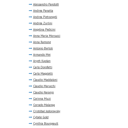
Alessandro Pandolfi
Andrea Panatta
Andrea Pietrangeli
Andrea Zurlini
Angelina Pedicini
Anna Maria Morsucci
Anna Ramone
Antonio Bertoli
Armando Mei
Aryeh Kaplan
Carlo Dorofatti
Carlo Magaletti
Claudio Maddaloni
Claudio Marucchi
Claudio Naranjo
Corinna Muzi
Corrado Malanga
Cristóbal Jodorowsky
Cybele Gold
Cynthia Bourgeault